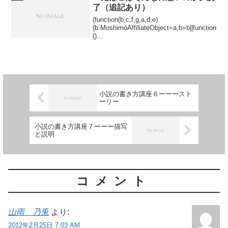
了（追記あり）
(function(b,c,f,g,a,d,e)
{b.MoshimoAffiliateObject=a;b=b||function
()
{arguments.currentScript=c.currentScript||
c.scripts;(...
小説の書き方講座６ーーースト
ーリー
小説の書き方講座７ーーー描写
と説明
コメント
山雨 乃兎
より:
2012年2月25日 7:03 AM