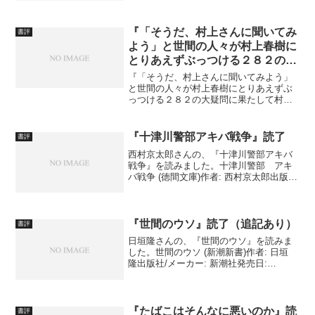
を正直に書いていらっしゃるように感じ
ました。（著者の現実と必ず一致して...
『「そうだ、村上さんに聞いてみ
書評
よう」と世間の人々が村上春樹に
とりあえずぶっつける２８２の大
疑問に果たして村上さんはちゃん
『「そうだ、村上さんに聞いてみよう」
と答えられるのか？』読了
と世間の人々が村上春樹にとりあえずぶ
っつける２８２の大疑問に果たして村上
さんはちゃんと答えられるのか？』を読
みました。 「そうだ、村上さんに聞いて
みよう」と世間の人々が村上春樹にとり
『十津川警部アキバ戦争』読了
書評
あえずぶっつける282...
西村京太郎さんの、『十津川警部アキバ
戦争』を読みました。十津川警部 アキ
バ戦争 (徳間文庫)作者: 西村京太郎出版
社/メーカー: 徳間書店発売日: 2017/01/06
メディア: Kindle版 秋葉原の街が、電気
の街からオタクの街に変わっ...
『世間のウソ』読了（追記あり）
書評
日垣隆さんの、『世間のウソ』を読みま
した。世間のウソ (新潮新書)作者: 日垣
隆出版社/メーカー: 新潮社発売日:
2020/05/31メディア: 新書 例によって、
感想は追記をお待ちください。 追
記・感想 まずは、宝くじの嘘。 一
億...
『たばこはそんなに悪いのか』読
書評