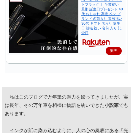
トブラック 】 卒業祝い
旦那 誕生日プレゼント 40
代 おしゃれ 高級 ペン ブ
ランド 名前入り 還暦祝い
30代 ギフト 名入り 誕生
日 就職 祝い 名前 入り 記
念日
楽天
で購
入
私はこのブログで万年筆の魅力を綴ってきましたが、実
は長年、その万年筆を相棒に物語を紡いできた
小説家
でも
あります。
インクが紙に染み込むように、人の心の奥底にある「光