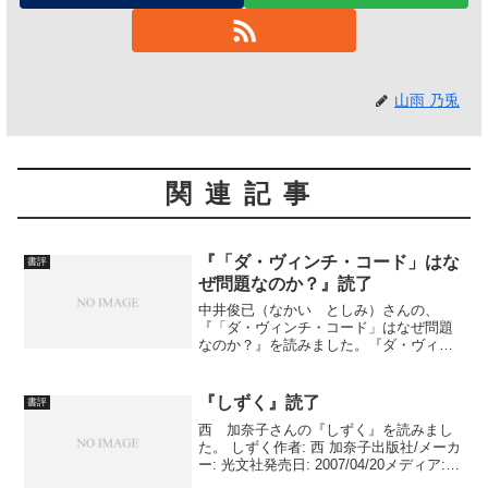
山雨 乃兎
関連記事
『「ダ・ヴィンチ・コード」はな
書評
ぜ問題なのか？』読了
中井俊已（なかい としみ）さんの、
『「ダ・ヴィンチ・コード」はなぜ問題
なのか？』を読みました。『ダ・ヴィン
チ・コード』はなぜ問題なのか?作者: 中
井 俊已出版社/メーカー: グラフ社発売日:
2006/07メディア: 単行本 私は、未だ、
『しずく』読了
書評
小...
西 加奈子さんの『しずく』を読みまし
た。 しずく作者: 西 加奈子出版社/メーカ
ー: 光文社発売日: 2007/04/20メディア:
単行本 短編集で、日々の生活での思い