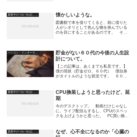
きましょうか。その店主の奥さんの対応
が余所余所しいのです。 私と距離をと
ろうとしているのかな、と...
懐かしいような。
真夜中のつれづれ記……
図書館で本を借りてくると、前に借りた
人がシオリとして色んな物を挟んでいる
のを目にすることがあるのです。 そん
な物を目にすると、他人にも僕と同じよ
うに生活があることに思い至って、懐か
しいような既視感にとらわれます。 僕
の場合は、栞（しおり）に...
貯金がない６０代の今後の人生設
パソコン・インターネット
計について。
【この記事は、あくまでも私見です。】
僕の現状（貯金ゼロ、６０代） 僕自身
がタイトルのような状況です。 ６０代
です。貯金ゼロです。 問題は、今後、
死ぬまでどうやって生き延びるかです
ね。 老齢年金の支給される予定額は、
CPU換装しようと思ったけど、延
真夜中のつれづれ記……
月に３万円ほどです。 現在...
期
今のデスクトップ。 動画だけじゃなし
に、ライブ配信もするし、CPUのスペッ
クを上げようかと思った。 PC買い換え
しようかとも思うが資金がない。 ネッ
ト検索でみていると、CPUを交換する事
も出来るらしいので、同世代のCPUを買
なぜ、心不全になるのか「心臓の
真夜中のつれづれ記……
って、それもヤフ...