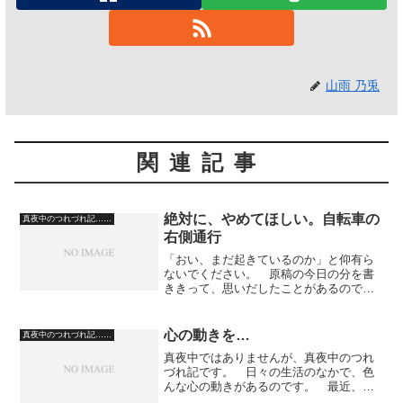
山雨 乃兎
関連記事
絶対に、やめてほしい。自転車の
真夜中のつれづれ記……
右側通行
「おい、まだ起きているのか」と仰有ら
ないでください。 原稿の今日の分を書
ききって、思いだしたことがあるので、
記事を書いています。 今日、といって
も正確には昨日ですが、買い物や給油や
その他の用事で車を運転していたので
心の動きを…
真夜中のつれづれ記……
す。 夕方になってきてまし...
真夜中ではありませんが、真夜中のつれ
づれ記です。 日々の生活のなかで、色
んな心の動きがあるのです。 最近、或
る店、仮に文房具店ということにしてお