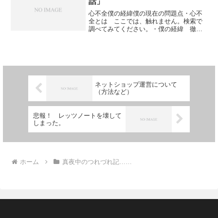
話」
心不全僕の経緯僕の現在の問題点・心不
全とは ここでは、触れません。検索で
調べてみてください。・僕の経緯 徹夜
を繰りかえし、夜中に晩ご飯とは別に焼
きそばを二人前追加で食うなどの不摂生
をしていた結果、糖尿病になっていまし
た。hba1c 10以上...
ネットショップ運営について
（方法など）
悲報！ レッツノートを壊して
しまった。
ホーム
真夜中のつれづれ記……