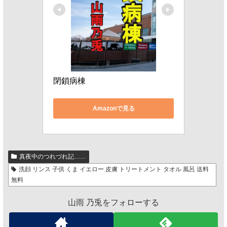
閉鎖病棟
Amazonで見る
真夜中のつれづれ記……
洗顔 リンス 子供 くま イエロー 皮膚 トリートメント タオル 風呂 送料
無料
山雨 乃兎をフォローする