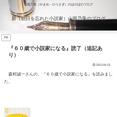
山雨乃兎（やまめ・のうさぎ）のほのぼのブログ
新（朝日を忘れた小説家）山雨乃兎のブログ
PR
『６０歳で小説家になる』読了（追記あ
り）
2013.04.23
森村誠一さんの、『６０歳で小説家になる』を読みまし
た。