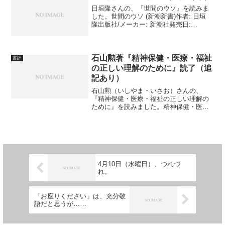
日垣隆さんの、『世間のウソ』を読みま
した。世間のウソ (新潮新書)作者: 日垣
隆出版社/メーカー: 新潮社発売日:
2020/05/31メディア: 新書 例によって、
感想は追記をお待ちください。 追
記・感想 まずは、宝くじの嘘。 一
億...
石山勲著『精神保健・医療・福祉
書評
の正しい理解のために』読了（追
記あり）
石山勲（いしやま・いさお）さんの、
『精神保健・医療・福祉の正しい理解の
ために』を読みました。精神保健・医
療・福祉の正しい理解のために―統合失
調症の当事者からのメッセージ作者: 石山
勲出版社/メーカー: 萌文社発売日:
2020/05/31...
4月10日（水曜日）、つれづ
れ。
「お座りください」は、充分敬
語だと思うが……