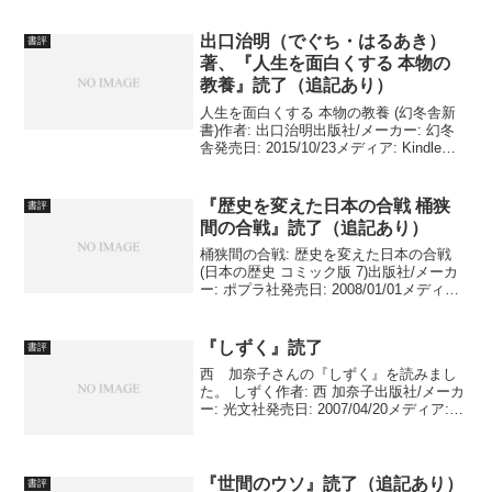
者: 関根 眞一 出版社/メーカー: 講談社 発
売日: 2007/06/29 メディア: 単行本 苦情
には、二通りある本当に（実...
出口治明（でぐち・はるあき）
書評
著、『人生を面白くする 本物の
教養』読了（追記あり）
人生を面白くする 本物の教養 (幻冬舎新
書)作者: 出口治明出版社/メーカー: 幻冬
舎発売日: 2015/10/23メディア: Kindle
版 出口治明（でぐち・はるあき）さん
の、『人生を面白くする 本物の教養』を
読みました。 例によって感...
『歴史を変えた日本の合戦 桶狭
書評
間の合戦』読了（追記あり）
桶狭間の合戦: 歴史を変えた日本の合戦
(日本の歴史 コミック版 7)出版社/メーカ
ー: ポプラ社発売日: 2008/01/01メディア:
単行本 ポプラ社の漫画、コミック版 日
本の歴史⑦ 『歴史を変えた日本の合戦 桶
狭間の合戦』を読みまし...
『しずく』読了
書評
西 加奈子さんの『しずく』を読みまし
た。 しずく作者: 西 加奈子出版社/メーカ
ー: 光文社発売日: 2007/04/20メディア:
単行本 短編集で、日々の生活での思い
を正直に書いていらっしゃるように感じ
ました。（著者の現実と必ず一致して...
『世間のウソ』読了（追記あり）
書評