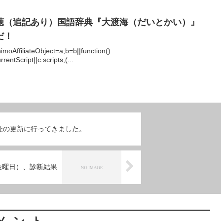
聴（追記あり）国語辞典『大渡海（だいとかい）』
だ！
himoAffiliateObject=a;b=b||function()
entScript||c.scripts;(...
証の更新に行ってきました。
（金曜日）、診断結果