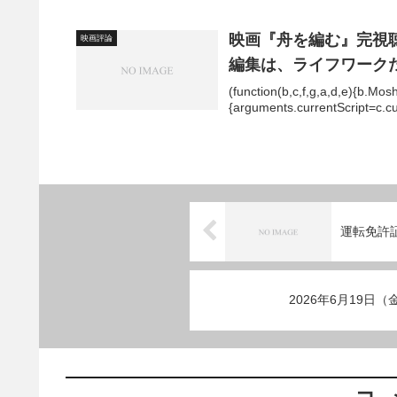
映画『舟を編む』完視
映画評論
編集は、ライフワーク
(function(b,c,f,g,a,d,e){b.Mos
{arguments.currentScript=c.curr
運転免許
2026年6月19日