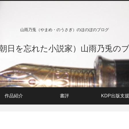
山雨乃兎（やまめ・のうさぎ）のほのぼのブログ
朝日を忘れた小説家）山雨乃兎の
作品紹介
書評
KDP出版支