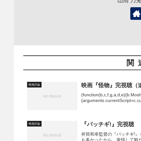
山雨 乃
関
映画『怪物』完視聴（
映画評論
(function(b,c,f,g,a,d,e){b.Mos
{arguments.currentScript=c.curr
『パッチギ!』完視聴
映画評論
井筒和幸監督の『パッチギ!
も多かったから、覚悟して観