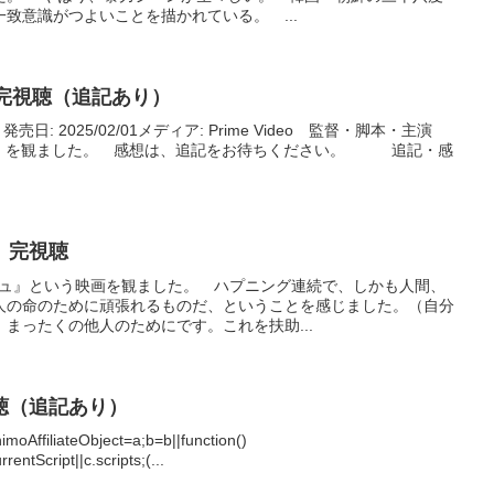
致意識がつよいことを描かれている。 ...
e』完視聴（追記あり）
: 発売日: 2025/02/01メディア: Prime Video 監督・脚本・主演
Rage』を観ました。 感想は、追記をお待ちください。 追記・感
』完視聴
シュ』という映画を観ました。 ハプニング連続で、しかも人間、
人の命のために頑張れるものだ、ということを感じました。（自分
まったくの他人のためにです。これを扶助...
聴（追記あり）
himoAffiliateObject=a;b=b||function()
entScript||c.scripts;(...