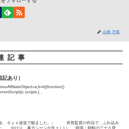
兎をフォローする
山雨 乃兎
連記事
追記あり）
himoAffiliateObject=a;b=b||function()
entScript||c.scripts;(...
』を、Ｇｙｏ放送で観ました。↓ 井筒監督の作品で、ふれ込み
た。 やはり、暴力シーンが生々しい。 韓国・朝鮮の三十八度