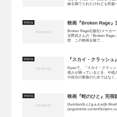
線を隔てられたけれども民族一
映画『Broken Rag
映画評論
Broken Rage出版社/メーカー
北野武さんの『Broken 
想 この映画を観て...
『スカイ・クラッシュ
映画評論
Gyaoで、『スカイ・クラッ
他人が困っているとき、や他
や自分の家族のためではなく、
映画『蛇のひと』完視
映画評論
(function(b,c,f,g,a,d,e){b.Mos
{arguments.currentScript=c.curr