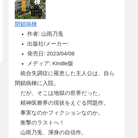
閉鎖病棟
作者: 山雨乃兎
出版社/メーカー:
発売日: 2023/04/08
メディア: Kindle版
統合失調症に罹患した主人公は、自ら
閉鎖病棟に入院。
だが、そこは地獄の世界だった。
精神医療界の現状をえぐる問題作。
事実なのかフィクションなのか。
衝撃のラストへ！
山雨乃兎、渾身の自信作。