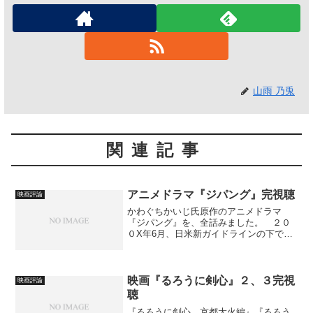
山雨 乃兎
関連記事
アニメドラマ『ジパング』完視聴
映画評論
かわぐちかいじ氏原作のアニメドラマ
『ジパング』を、全話みました。 ２０
０X年6月、日米新ガイドラインの下での
海外派遣によりエクアドルへ向かう海上
自衛隊の自衛艦隊のイージス艦みらい
は、ミッドウェー沖合で突如嵐に巻き込
まれ落雷を受ける。【Wik...
映画『るろうに剣心』２、３完視
映画評論
聴
『るろうに剣心 京都大火編』『るろう