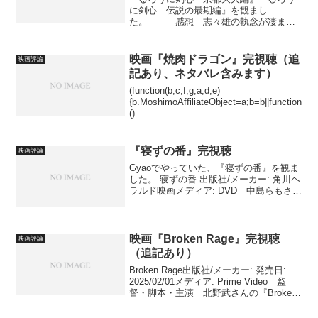
に剣心 伝説の最期編』を観まし
た。 感想 志々雄の執念が凄まじ
い。 師匠の住む島に打ちあげられた剣
心。 志々雄を倒すため、師匠から奥義
を授かろうとするが、そのために必要だ
映画『焼肉ドラゴン』完視聴（追
映画評論
ったのは剣心の心の問題だった。...
記あり、ネタバレ含みます）
(function(b,c,f,g,a,d,e)
{b.MoshimoAffiliateObject=a;b=b||function
()
{arguments.currentScript=c.currentScript||
c.scripts;(...
『寝ずの番』完視聴
映画評論
Gyaoでやっていた、『寝ずの番』を観ま
した。 寝ずの番 出版社/メーカー: 角川ヘ
ラルド映画メディア: DVD 中島らもさん
が原作だったとは、後で知りました。
或る落語家一家の師匠の葬式からはじま
って、歳が近いのか、その下の弟子（か
なり売...
映画『Broken Rage』完視聴
映画評論
（追記あり）
Broken Rage出版社/メーカー: 発売日:
2025/02/01メディア: Prime Video 監
督・脚本・主演 北野武さんの『Broken
Rage』を観ました。 感想は、追記をお
待ちください。 追記・感想 この