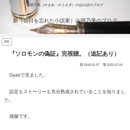
山雨乃兎（やまめ・のうさぎ）のほのぼのブログ
新（朝日を忘れた小説家）山雨乃兎のブログ
PR
『ソロモンの偽証』完視聴。（追記あり）
2018.01.07
2022.07.04
Gyaoで見ました。
設定もストーリーも充分熟成されていることを知りまし
た。
感服です。