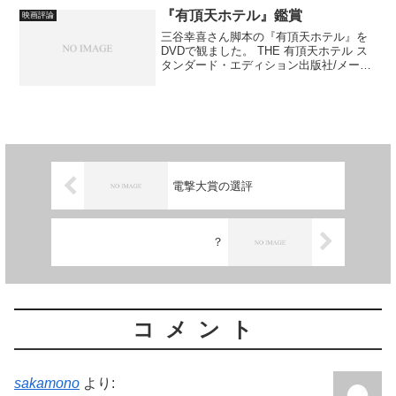
映画を観て...
『有頂天ホテル』鑑賞
映画評論
三谷幸喜さん脚本の『有頂天ホテル』を
DVDで観ました。 THE 有頂天ホテル ス
タンダード・エディション出版社/メーカ
ー: 東宝メディア: DVD 本編のなかに出
てくる登場人物が、大団円で微かに係わ
りあっている。 大晦日のホテルのなか
で、そ...
電撃大賞の選評
？
コメント
sakamono
より: