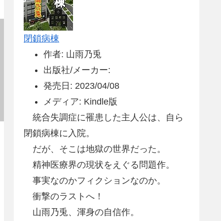
閉鎖病棟
作者: 山雨乃兎
出版社/メーカー:
発売日: 2023/04/08
メディア: Kindle版
統合失調症に罹患した主人公は、自ら
閉鎖病棟に入院。
だが、そこは地獄の世界だった。
精神医療界の現状をえぐる問題作。
事実なのかフィクションなのか。
衝撃のラストへ！
山雨乃兎、渾身の自信作。