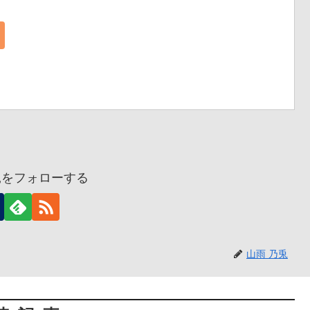
兎をフォローする
山雨 乃兎