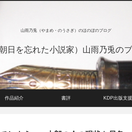
山雨乃兎（やまめ・のうさぎ）のほのぼのブログ
朝日を忘れた小説家）山雨乃兎の
作品紹介
書評
KDP出版支