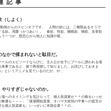
連記事
欲（しよく）
さんの動画からのスピンオフです。 人間の欲には、二種類あるそうで
する欲。渇愛（かつあい）。 食欲、性欲、睡眠欲、物欲、名誉欲
う一つが、慈悲心から他人に知識や親...
のなかで揉まれないと駄目だ。
クールのエピソードならびに、主人公が女子にプールに誘われる場
出来事であると、後で再視聴して知りました。お詫びしておきま
ck』というアニメを見ているのだが、や...
、やりすぎじゃないのか。
上場へのタイミングを見計らって、個人投資家が＊＊の株をいっせ
の株価も～～～」「後場開始直後、オバマ大統領の中東への提言が
も個人投資家も、いっせいに米国企業＊＊の...