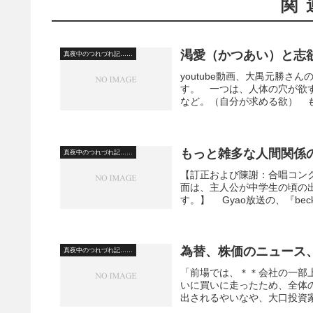
関
渇愛（かつあい）と志
真夜中のつれづれ記……
youtube動画、大禺元勝
す。 一つは、人体の穴が欲
など。（自分が求める欲） も
もっと雑多な人間関係
真夜中のつれづれ記……
【訂正および陳謝：合唱コン
面は、主人公が中学生の頃の
す。】 Gyao放送の、『be
為替、株価のニュース
真夜中のつれづれ記……
「前場では、＊＊会社の一部
いに買いに走ったため、全体
出されるやいなや、大口投資家