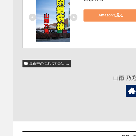
Amazonで見る
真夜中のつれづれ記……
山雨 乃