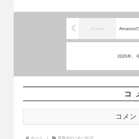
Amazo
2025年
コ
コメン
ホーム
真夜中のつれづれ記……