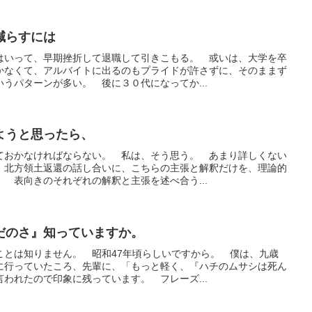
減らすには
はいって、早期挫折して退職して引きこもる。 或いは、大学を卒
かなくて、アルバイトに出るのもプライドが許さずに、そのままず
うパターンが多い。 後に３０代になってか...
ようと思ったら、
ておかなければならない。 私は、そう思う。 あまり詳しくない
、北方領土返還の話し合いに、こちらの主張と解釈だけを、理論的
 表向きのそれぞれの解釈と主張を述べ合う...
だのさ』知っていますか。
ことは知りません。 昭和47年頃らしいですから。 僕は、九歳
に行っていたころ、先輩に、「もっと軽く、『ハチのムサシは死ん
われたので印象に残っています。 フレーズ...