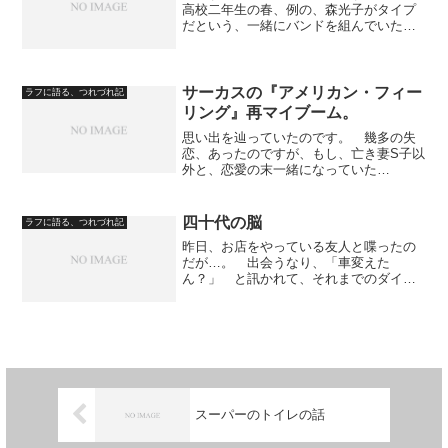
高校二年生の春、例の、森光子がタイプ
だという、一緒にバンドを組んでいた友
人が、放課後、一緒に練習をするため
に、学校の近くの寺へ、二人して自転車
を漕いでいるとき、神妙な顔をして、
「実は、山雨くん、君に謝らん...
サーカスの『アメリカン・フィー
ラフに語る、つれづれ記
リング』再マイブーム。
思い出を辿っていたのです。 幾多の失
恋、あったのですが、もし、亡き妻S子以
外と、恋愛の末一緒になっていた
ら……。 そんな想像をして、まず想起
するのが、この『アメリカン・フィーリ
ング』という曲。 主旋律の間の間奏、
四十代の脳
ラフに語る、つれづれ記
主旋律が佳境にはいるまえ、に...
昨日、お店をやっている友人と喋ったの
だが…。 出会うなり、「車変えた
ん？」 と訊かれて、それまでのダイハ
ツ・ミラから、日産マーチに変えた経緯
を話した。 弟のお下がりで日産マーチ
に乗るようになったのだ。 それから、
弟二人は、偶然にも、日産党で...
スーパーのトイレの話