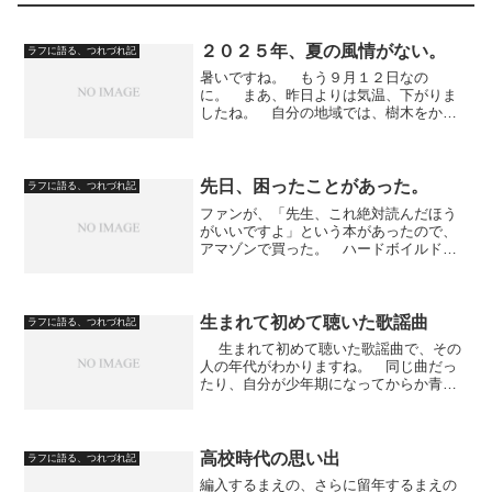
２０２５年、夏の風情がない。
ラフに語る、つれづれ記
暑いですね。 もう９月１２日なの
に。 まあ、昨日よりは気温、下がりま
したね。 自分の地域では、樹木をかな
り伐採したので、蝉がすくなくなりまし
た。 しかし、これは私の地域に限った
ことではないでしょう。 気温が高く、
３０度超えどころではないです...
先日、困ったことがあった。
ラフに語る、つれづれ記
ファンが、「先生、これ絶対読んだほう
がいいですよ」という本があったので、
アマゾンで買った。 ハードボイルド・
エンターテインメント長編である。 僕
は、読書スピードがかなり遅いので、主
に寝る前に本は読んでいる。 歯医者行
きがあったので、この際だ...
生まれて初めて聴いた歌謡曲
ラフに語る、つれづれ記
生まれて初めて聴いた歌謡曲で、その
人の年代がわかりますね。 同じ曲だっ
たり、自分が少年期になってからか青年
期になってから聴いた曲がその曲だった
りすると、「ああ、この人は、僕とは、
これくらい年代が離れているんだなぁ」
と思ったりしてね。 ...
高校時代の思い出
ラフに語る、つれづれ記
編入するまえの、さらに留年するまえの