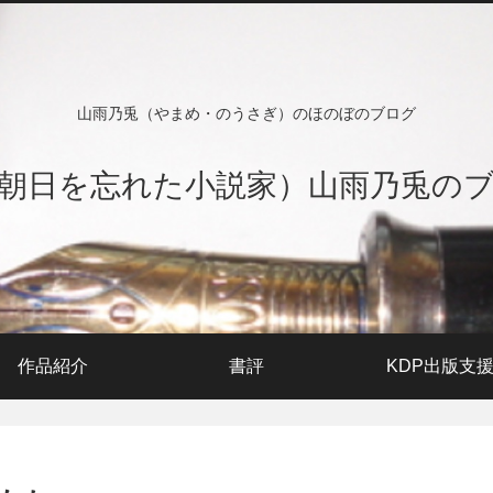
山雨乃兎（やまめ・のうさぎ）のほのぼのブログ
朝日を忘れた小説家）山雨乃兎の
作品紹介
書評
KDP出版支