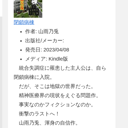
閉鎖病棟
作者: 山雨乃兎
出版社/メーカー:
発売日: 2023/04/08
メディア: Kindle版
統合失調症に罹患した主人公は、自ら
閉鎖病棟に入院。
だが、そこは地獄の世界だった。
精神医療界の現状をえぐる問題作。
事実なのかフィクションなのか。
衝撃のラストへ！
山雨乃兎、渾身の自信作。