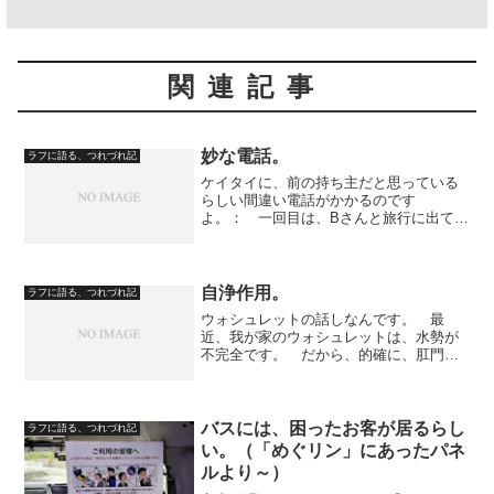
関連記事
妙な電話。
ラフに語る、つれづれ記
ケイタイに、前の持ち主だと思っている
らしい間違い電話がかかるのです
よ。： 一回目は、Bさんと旅行に出てい
たとき。： ２回目は、今日。： どち
らも、着信音に気づかなかったから、履
歴を見て、折り返したんです。：「お電
話、もらっていたようで？」：...
自浄作用。
ラフに語る、つれづれ記
ウォシュレットの話しなんです。 最
近、我が家のウォシュレットは、水勢が
不完全です。 だから、的確に、肛門に
あたりません。 それで、掃除しようと
して、便座のまえに手をおいて、センサ
ーを稼働させておいてウォシュレットを
作動させたら、トイレ中、...
バスには、困ったお客が居るらし
ラフに語る、つれづれ記
い。（「めぐリン」にあったパネ
ルより～）