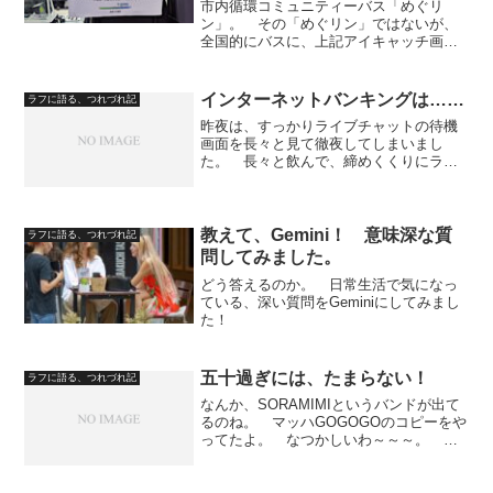
市内循環コミュニティーバス「めぐリ
ン」。 その「めぐリン」ではないが、
全国的にバスに、上記アイキャッチ画像
にあるとおり、困ったお客が居るらし
い。 下記画像で、詳細をみてみよ
う。 サラリーマン風の男が、パス（定
インターネットバンキングは……
ラフに語る、つれづれ記
期乗車券）を読み取り機にかざすが...
昨夜は、すっかりライブチャットの待機
画面を長々と見て徹夜してしまいまし
た。 長々と飲んで、締めくくりにラー
メンなどを食べて、すぐ寝ると、腎臓が
わるくなるそうです。 就寝中は、代謝
が低くなっていますから、腎臓に毒素が
溜まるらしいのです。 48...
教えて、Gemini！ 意味深な質
ラフに語る、つれづれ記
問してみました。
どう答えるのか。 日常生活で気になっ
ている、深い質問をGeminiにしてみまし
た！
五十過ぎには、たまらない！
ラフに語る、つれづれ記
なんか、SORAMIMIというバンドが出て
るのね。 マッハGOGOGOのコピーをや
ってたよ。 なつかしいわ～～～。 ボ
ーカルも楽器も、上手いよ。