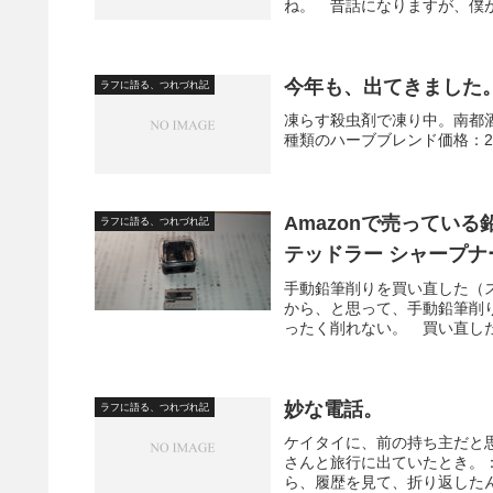
ね。 昔話になりますが、僕が
今年も、出てきました
ラフに語る、つれづれ記
凍らす殺虫剤で凍り中。南都酒造
種類のハーブブレンド価格：260
Amazonで売ってい
ラフに語る、つれづれ記
テッドラー シャープナー 
手動鉛筆削りを買い直した（ステ
から、と思って、手動鉛筆削
ったく削れない。 買い直した
妙な電話。
ラフに語る、つれづれ記
ケイタイに、前の持ち主だと
さんと旅行に出ていたとき。
ら、履歴を見て、折り返したん