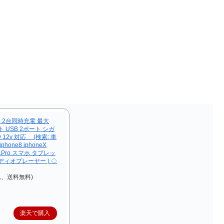
 ) 2台同時充電 最大
ト USB 2ポート シガ
 12v 対応 (検索: 車
one8 iphoneX
ne11Pro スマホ タブレッ
ディオプレーヤー ) ◇
込、送料無料)
楽天で購入