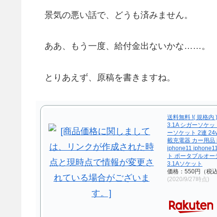
景気の悪い話で、どうも済みません。
ああ、もう一度、給付金出ないかな……。
とりあえず、原稿を書きますね。
送料無料 !( 規格内
3.1A シガーソケッ
ーソケット 2連 24v
載充電器 カー用品 iph
iphone11 ipho
ト ポータブルオー
3.1Aソケット
価格：550円（税
(2020/9/27時点)