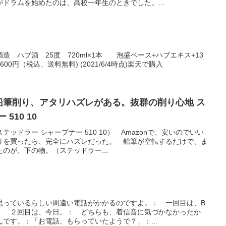
ドラムを始めたのは、高校一年生のときでした。...
。
 ハブ酒 25度 720ml×1本 泡盛ベース+ハブエキス+13
0円（税込、送料無料) (2021/6/4時点)楽天で購入
る鉛筆削り、アタリハズレがある。抜群の削り心地 ス
510 10
ッドラー シャープナー 510 10） Amazonで、安いのでいい
りを買ったら、完全にハズレだった。 鉛筆が空転するだけで、ま
のが、下の物。（ステッドラー...
思っているらしい間違い電話がかかるのですよ。： 一回目は、B
： ２回目は、今日。： どちらも、着信音に気づかなかったか
です。：「お電話、もらっていたようで？」：...