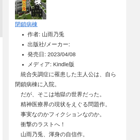
閉鎖病棟
作者: 山雨乃兎
出版社/メーカー:
発売日: 2023/04/08
メディア: Kindle版
統合失調症に罹患した主人公は、自ら
閉鎖病棟に入院。
だが、そこは地獄の世界だった。
精神医療界の現状をえぐる問題作。
事実なのかフィクションなのか。
衝撃のラストへ！
山雨乃兎、渾身の自信作。