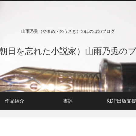
山雨乃兎（やまめ・のうさぎ）のほのぼのブログ
朝日を忘れた小説家）山雨乃兎の
作品紹介
書評
KDP出版支