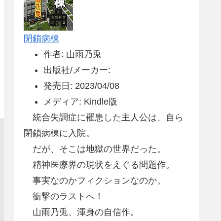
閉鎖病棟
作者: 山雨乃兎
出版社/メーカー:
発売日: 2023/04/08
メディア: Kindle版
統合失調症に罹患した主人公は、自ら
閉鎖病棟に入院。
だが、そこは地獄の世界だった。
精神医療界の現状をえぐる問題作。
事実なのかフィクションなのか。
衝撃のラストへ！
山雨乃兎、渾身の自信作。