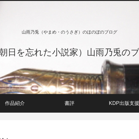
山雨乃兎（やまめ・のうさぎ）のほのぼのブログ
朝日を忘れた小説家）山雨乃兎の
作品紹介
書評
KDP出版支