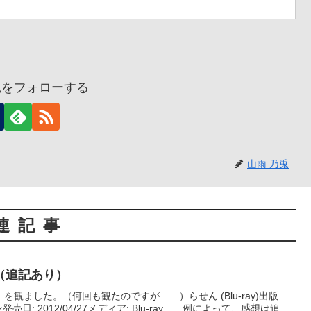
兎をフォローする
山雨 乃兎
連記事
（追記あり）
観ました。（何回も観たのですが……）らせん (Blu-ray)出版
売日: 2012/04/27メディア: Blu-ray 例によって、感想は追