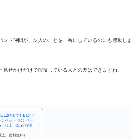
。
バンド仲間が、友人のことを一番にしているのにも感動しま
と見せかけだけで演技している人との差はできますね。
12時まで】Bach /
トランペット TRシリー
ッカー仕上 《出荷前検
税込、送料無料)