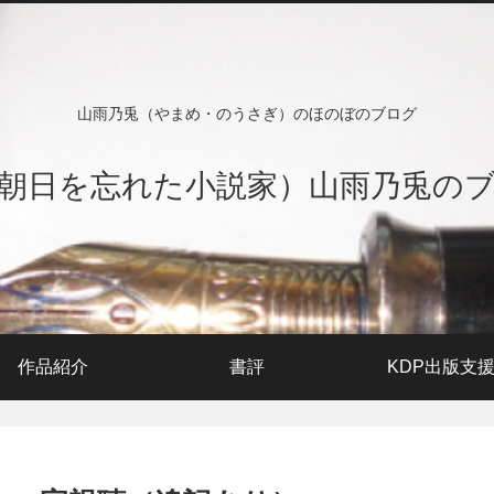
山雨乃兎（やまめ・のうさぎ）のほのぼのブログ
朝日を忘れた小説家）山雨乃兎の
作品紹介
書評
KDP出版支