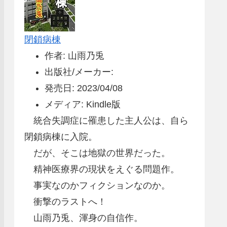
閉鎖病棟
作者: 山雨乃兎
出版社/メーカー:
発売日: 2023/04/08
メディア: Kindle版
統合失調症に罹患した主人公は、自ら
閉鎖病棟に入院。
だが、そこは地獄の世界だった。
精神医療界の現状をえぐる問題作。
事実なのかフィクションなのか。
衝撃のラストへ！
山雨乃兎、渾身の自信作。