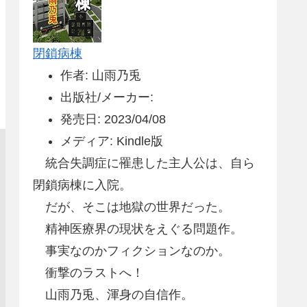
閉鎖病棟
作者: 山雨乃兎
出版社/メーカー:
発売日: 2023/04/08
メディア: Kindle版
統合失調症に罹患した主人公は、自ら
閉鎖病棟に入院。
だが、そこは地獄の世界だった。
精神医療界の現状をえぐる問題作。
事実なのかフィクションなのか。
衝撃のラストへ！
山雨乃兎、渾身の自信作。