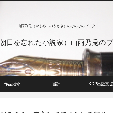
山雨乃兎（やまめ・のうさぎ）のほのぼのブログ
朝日を忘れた小説家）山雨乃兎の
作品紹介
書評
KDP出版支