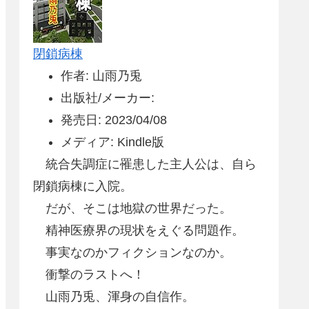
閉鎖病棟
作者: 山雨乃兎
出版社/メーカー:
発売日: 2023/04/08
メディア: Kindle版
統合失調症に罹患した主人公は、自ら
閉鎖病棟に入院。
だが、そこは地獄の世界だった。
精神医療界の現状をえぐる問題作。
事実なのかフィクションなのか。
衝撃のラストへ！
山雨乃兎、渾身の自信作。