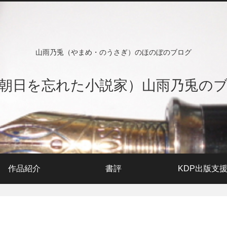
山雨乃兎（やまめ・のうさぎ）のほのぼのブログ
朝日を忘れた小説家）山雨乃兎の
作品紹介
書評
KDP出版支