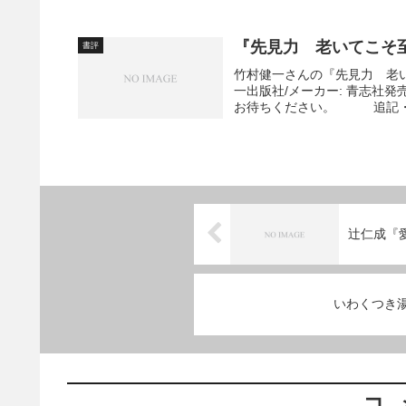
『先見力 老いてこそ
書評
竹村健一さんの『先見力 老い
一出版社/メーカー: 青志社発売
お待ちください。 追記・感
辻仁成『
いわくつき
コ