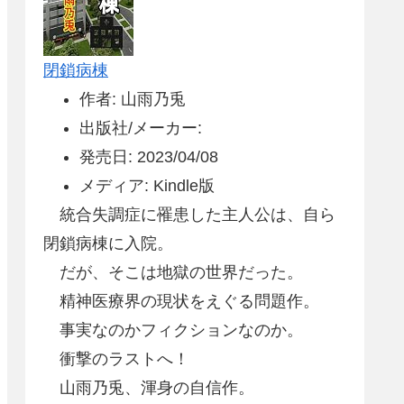
閉鎖病棟
作者: 山雨乃兎
出版社/メーカー:
発売日: 2023/04/08
メディア: Kindle版
統合失調症に罹患した主人公は、自ら
閉鎖病棟に入院。
だが、そこは地獄の世界だった。
精神医療界の現状をえぐる問題作。
事実なのかフィクションなのか。
衝撃のラストへ！
山雨乃兎、渾身の自信作。