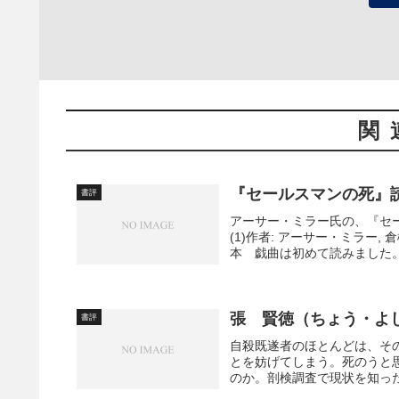
関
『セールスマンの死』
書評
アーサー・ミラー氏の、『セー
(1)作者: アーサー・ミラー, 倉
本 戯曲は初めて読みました。 
張 賢徳（ちょう・よ
書評
自殺既遂者のほとんどは、そ
とを妨げてしまう。死のうと
のか。剖検調査で現状を知っ