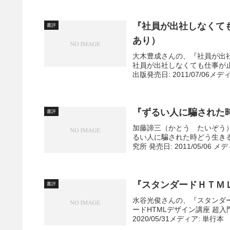
『社員が出社しなくて
書評
あり）
大木豊成さんの、『社員が出
社員が出社しなくても仕事が止
出版発売日: 2011/07/06メデ
『ずるい人に騙された
書評
加藤諦三（かとう たいぞう
るい人に騙された時どう生きるか
究所 発売日: 2011/05/06 メディア
『スタンダードＨＴＭ
書評
水谷光俊さんの、『スタンダ
ードHTMLデザイン講座 超入門
2020/05/31メディア: 単