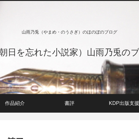
山雨乃兎（やまめ・のうさぎ）のほのぼのブログ
朝日を忘れた小説家）山雨乃兎の
作品紹介
書評
KDP出版支