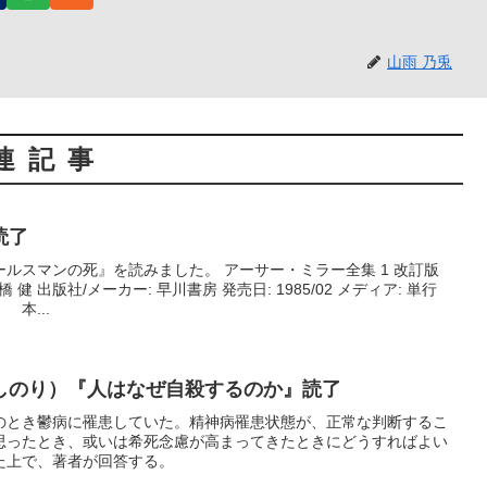
山雨 乃兎
連記事
読了
ルスマンの死』を読みました。 アーサー・ミラー全集 1 改訂版
橋 健 出版社/メーカー: 早川書房 発売日: 1985/02 メディア: 単行
本...
しのり）『人はなぜ自殺するのか』読了
のとき鬱病に罹患していた。精神病罹患状態が、正常な判断するこ
思ったとき、或いは希死念慮が高まってきたときにどうすればよい
た上で、著者が回答する。