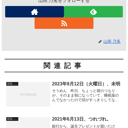
山雨 乃兎をフォローする
山雨 乃兎
関連記事
2023年9月12日（火曜日）、未明
近況……
そうめん 昨日、ちょっと寝のつもり
が、そのまま朝になっていて、睡眠薬の
んでなかったので頭がすっきりしてない
ので、昼ごろから睡眠薬のんだんで
す。 ともかく、いったん、深く寝よう
と。 それがね、いつまで経っても眠く
ならないんです。 まったく眠剤...
2021年6月13日、つれづれ。
近況……
銀行から、誕生プレゼントが届いたけ