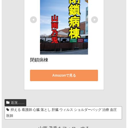
閉鎖病棟
Amazonで見る
近況……
抑える 看護師 心臓 落とし 肝臓 ウィルス ショルダーバッグ 治療 血圧
医師