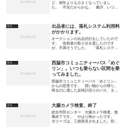
ど、例年よりも小さくなっていまし
た。 不況だからかな。 書評、いつ挙
げるんでしょうね。（笑） 頑張らない
とアウトプットできない本なので、ちょ
っとずつ加筆していって、かなり先にな
りそうです。 もうじき障害年金...
出品者には、落札システム利用料
近況……
がかかります。
オークションの出品代行をしていたので
す。 依頼者の取り分を渡したのです
が、不満そうでした。 「落札システム
利用料」が発生しないと思われていたよ
うです。 今や、8.64パーセントもかか
りますからね。 ヤフオクのやり方を教
西脇市コミュニティーバス「めぐ
近況……
える過程で、ご自身で出...
リン」。いつも乗らない区間を乗
ってみました。
西脇市コミュニティーバス「めぐリン」
からの窓景です。 買い物からの帰り、
帰るのに適した反時計回りのバス、タイ
ミングが悪かったので、あえて時計回り
に乗っていつもは乗らない区間を体験し
てきました。
大腸カメラ検査、終了
近況……
総合市民センター 大腸カメラ検査、無
事終了です。 やはり怖かったです。
ポリープは、三個発見されました。切除
しました。 ポリープが大きくなかった