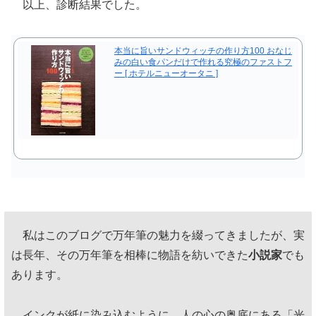
以上、診断結果でした。
本当に旨いサンドウィッチの作り方100 おなじ
みの白い食パンだけで作れる究極のファストフ
ー [ ホテルニューオータニ ]
私はこのブログで万年筆の魅力を綴ってきましたが、実
は長年、その万年筆を相棒に物語を紡いできた
小説家
でも
あります。
インクが紙に染み込むように、人の心の奥底にある「光