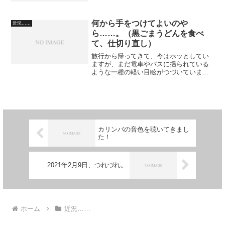
ので、入院はありませんでした。 帰り
のバス（めぐリン）まで、一時間半以上
待ちました。（読書してた...
何から手をつけてよいのや
近況……
ら……。（黒ごまうどんを食べ
て、仕切り直し）
旅行から帰ってきて、今はホッとしてい
ますが、まだ電車やバスに揺られている
ような一種の軽い目眩がつづいていま
す。 明日は、夏至らしい。 家の裏の
竹が、ものすごい勢いで伸びている。
早く刈らないと、通気がわるい。しか
も、最近、ゲジゲジがやたら出...
カリンバの音色を聴いてきまし
た！
2021年2月9日、つれづれ。
ホーム
近況……