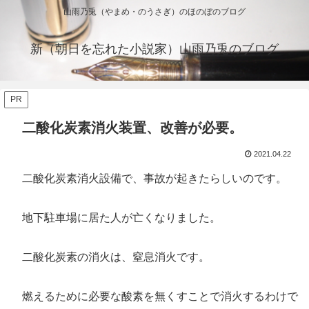
山雨乃兎（やまめ・のうさぎ）のほのぼのブログ
新（朝日を忘れた小説家）山雨乃兎のブログ
PR
二酸化炭素消火装置、改善が必要。
2021.04.22
二酸化炭素消火設備で、事故が起きたらしいのです。
地下駐車場に居た人が亡くなりました。
二酸化炭素の消火は、窒息消火です。
燃えるために必要な酸素を無くすことで消火するわけで