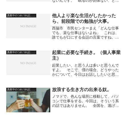
ないんです。 眠るのが勿体ない、とい
う感覚なのですね。 これは、大学生に
多い感覚です。 養老孟司さんに、怒ら
れます。 それと、一段落つかない、と
他人より楽な生活がしたかった
真夜中のつれづれ記……
いう理由の一つは、常時...
ら、前段階での勉強が大事。
西脇市 市民センターまえ「どんな仕事
でも、楽な仕事はないよね」 これは、
誰でもが口にする会話の言葉ですね。
でも、実際は、軌道に乗ってしまえば、
楽な仕事は存在します。 そういう楽な
仕事をしている人は、その仕事につくた
起業に必要な手続き。（個人事業
真夜中のつれづれ記……
めの勉強をしてきた人です...
主）
起業したい、と思う人は多いと思うんで
すよ。 そこで、僕の場合、どうやった
かについて、今日はお話ししたいと思い
ます。 僕の場合、法人ではなく、個人
事業主として商売を起ちあげました。
つまり、会社ではなく、個人商店のよう
放浪する生き方の出来る奴。
真夜中のつれづれ記……
な部類です。 ブログ開設...
ノマドで、色んな場所に移動して、パソ
コンで仕事をする。今回は、そういう系
の話ではありません。 全国を、逃げて
生きる生き方をしてる友人の話です。
逃げるって言ったって、別に犯罪を犯し
たから逃げているわけではないんで
す。 たとえば、大阪で、一定...