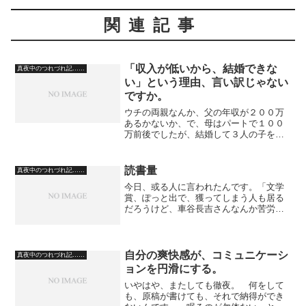
関連記事
「収入が低いから、結婚できな
真夜中のつれづれ記……
い」という理由、言い訳じゃない
ですか。
ウチの両親なんか、父の年収が２００万
あるかないか、で、母はパートで１００
万前後でしたが、結婚して３人の子を育
てましたよ。「その当時と物価が違う」
という意見もあるかもですが、かなり収
入は低いですよ。 結婚して、子どもを
読書量
真夜中のつれづれ記……
育てるのに多額の金が要る...
今日、或る人に言われたんです。「文学
賞、ぽっと出で、獲ってしまう人も居る
だろうけど、車谷長吉さんなんか苦労し
てるで。恐らく、君の百倍は、本を読ん
どってのとちゃうか？」 この人、何の
為に会話したいのでしょうか？ からか
いたい、相手のぎくっとす...
自分の爽快感が、コミュニケーシ
真夜中のつれづれ記……
ョンを円滑にする。
いやはや、またしても徹夜。 何をして
も、原稿が書けても、それで納得ができ