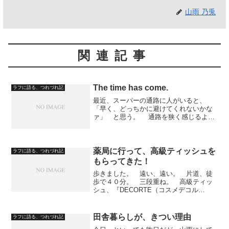
山雨 乃兎
関連記事
The time has come.
ラフに語る、つれづれ記
最近、スーパーの通路に人がいると、
「早く、どっちかに避けてくれないかな
ァ」 と思う。 通路を狭く感じるよう
になった。 金欠だ。何とかしなくて
は。 梅雨明け、という情報、正確では
ないのではないか、と思う。まだ、蝉も
鳴かないし……。 「今...
薬局に行って、高級ティッシュを
ラフに語る、つれづれ記
もらってきた！
歩きました。 遠い、遠い。 片道、徒
歩で４０分。 三段重ね。 高級ティッ
シュ、『DECORTE（コスメデコル
テ）』です。 女店員さんの愛想がいい
です。 ふっくらとした中年の女子で
す。 ちょっと惚れています。「お大事
田舎暮らしが、きつい理由
ラフに語る、つれづれ記
にしてください」 と言われ...