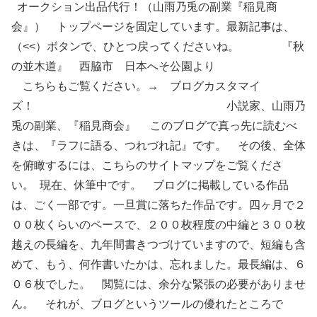
オークション出品代行！（山雨乃兎の副業『稲見商
会』） トップページを固定しています。最新記事は、
（<<）ボタンで、ひとつ戻ってくださいね。 『秋
の並木道』 西脇市 日本へそ公園より
こちらもご覧ください。→ ブログカスタマイ
ズ！ 小説家、山雨乃
兎の副業、『稲見商会』 このブログで真っ先に読むべ
きは、『ラフに語る、つれづれ記』です。 その後、全体
を俯瞰するには、こちらのサイトマップをご覧くださ
い。 現在、休筆中です。 ブログに掲載している作品
は、ごく一部です。一旦賞に落ちた作品です。四ヶ月で２
００枚くらいのペースで、２００枚程度の中編と３００枚
越えの長編を、九年間書きつづけていますので、短編も含
めて、もう、何作書いたかは、忘れました。最長編は、６
０６枚でした。 閲覧には、余分な緊張の必要がありませ
ん。 それが、ブログというツールの優れたところで