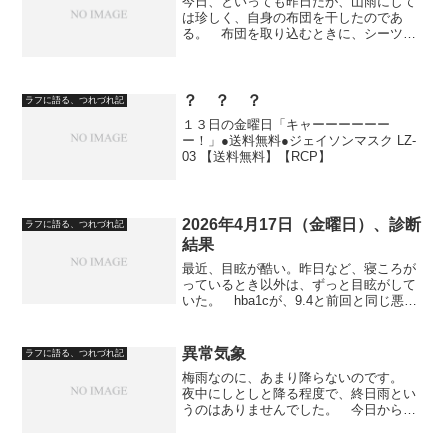
今日、といっても昨日だが、山雨にして
は珍しく、自身の布団を干したのであ
る。 布団を取り込むときに、シーツな
どに蟻がついていたらしく、かまれ
る。 これが、その痕だが、右の二の腕
だが。（メインがＰＣＧの痕になってる
が（笑）） ここからは、追記に...
？ ？ ？
ラフに語る、つれづれ記
１３日の金曜日「キャーーーーーー
ー！」●送料無料●ジェイソンマスク LZ-
03 【送料無料】【RCP】
2026年4月17日（金曜日）、診断
ラフに語る、つれづれ記
結果
最近、目眩が酷い。昨日など、寝ころが
っているとき以外は、ずっと目眩がして
いた。 hba1cが、9.4と前回と同じ悪い
値。 肝臓のガンマも上がっている。
BNPも98と高い。 医者に、ぜんぶ酒の
せいだと言われました。 1日にウイスキ
異常気象
ラフに語る、つれづれ記
ーボトル一...
梅雨なのに、あまり降らないのです。
夜中にしとしと降る程度で、終日雨とい
うのはありませんでした。 今日から学
生の夏休みが始まっている訳ですが、蝉
が鳴かないのです。 まだ、夏本番でな