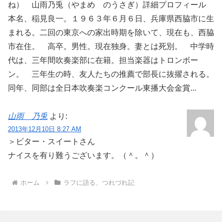
ね） 山雨乃兎（やまめ のうさぎ）詳細プロフィール
本名、稲見良一。１９６３年６月６日、兵庫県西脇市に生
まれる。二回の東京への家出時期を除いて、現在も、西脇
市在住。 高卒。男性。現在独身。妻とは死別。 中学時
代は、三年間吹奏楽部に在籍。担当楽器はトロンボー
ン。 三年生の時、友人たちの推薦で部長に抜擢される。
同年、同部は全日本吹奏楽コンクール東播大会金賞...
山雨 乃兎
より:
2013年12月10日 8:27 AM
＞ビター・スイートさん
ナイスを有り難うございます。（＾。＾）
ホーム
ラフに語る、つれづれ記