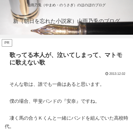
山雨乃兎（やまめ・のうさぎ）のほのぼのブログ
新（朝日を忘れた小説家）山雨乃兎のブログ
PR
歌ってる本人が、泣いてしまって、マトモ
に歌えない歌
2013.12.02
そんな歌は、誰でも一曲はあると思います。
僕の場合、甲斐バンドの『安奈』ですね。
凄く馬の合うＫくんと一緒にバンドを組んでいた高校時
代。