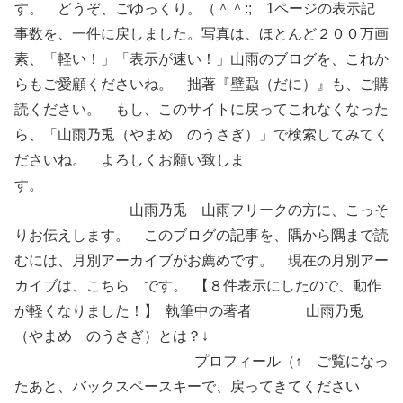
す。 どうぞ、ごゆっくり。（＾＾:; 1ページの表示記
事数を、一件に戻しました。写真は、ほとんど２００万画
素、「軽い！」「表示が速い！」山雨のブログを、これか
らもご愛顧くださいね。 拙著『壁蝨（だに）』も、ご購
読ください。 もし、このサイトに戻ってこれなくなった
ら、「山雨乃兎（やまめ のうさぎ）」で検索してみてく
ださいね。 よろしくお願い致しま
す。
山雨乃兎 山雨フリークの方に、こっそ
りお伝えします。 このブログの記事を、隅から隅まで読
むには、月別アーカイブがお薦めです。 現在の月別アー
カイブは、こちら です。 【８件表示にしたので、動作
が軽くなりました！】 執筆中の著者 山雨乃兎
（やまめ のうさぎ）とは？↓
プロフィール（↑ ご覧になっ
たあと、バックスペースキーで、戻ってきてください