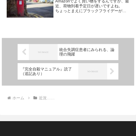
Amazonでよく買い物をするんですが、最
近、荷物到着予定日が遅いですよね。
ちょっとまえにブラックフライデーがあ
ったので、需要が多かったので配送が追
いつかないのでしょうね。 海外発送の
物は、まえから到着までかなり時間がか
かります。 それは...
統合失調症患者にみられる、論
理の飛躍
『完全自殺マニュアル』読了
（追記あり）
ホーム
近況……