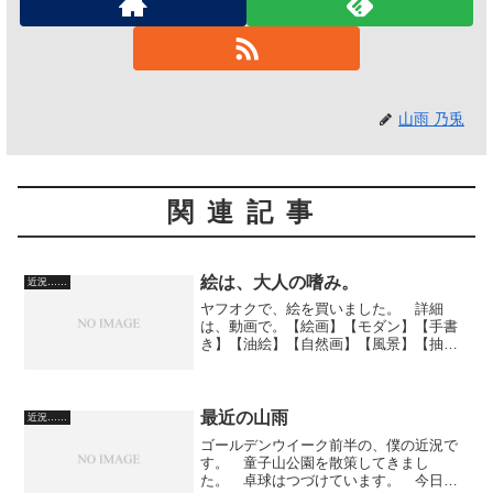
山雨 乃兎
関連記事
絵は、大人の嗜み。
近況……
ヤフオクで、絵を買いました。 詳細
は、動画で。【絵画】【モダン】【手書
き】【油絵】【自然画】【風景】【抽
象】【壁掛け】【インテリア】『アート
パネル』『パネルアート』1パネルSET
グラデーション モノトーン ビビット ク
ラシック 金運 風水...
最近の山雨
近況……
ゴールデンウイーク前半の、僕の近況で
す。 童子山公園を散策してきまし
た。 卓球はつづけています。 今日も