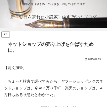
山雨乃兎（やまめ・のうさぎ）のほのぼのブログ
新（朝日を忘れた小説家）山雨乃兎のブログ
PR
ネットショップの売り上げを伸ばすため
に。
2015.02.15
【前文加筆】
ちょっと検索で調べてみたら、ヤフーショッピングのネ
ットショップは、今や７万８千軒、楽天のショップは、４
万軒もある状態だとわかった。