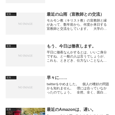
priceとやってきました。 twitterとかの
交流、難しいですね。 既に売れている
作家さんに、「アンタ売れると思うよ」
（文章はこのま...
最近の山雨（宣教師との交流）
近況……
モルモン教（キリスト教）の宣教師と縁
があって、数年前から、何度か来日する
宣教師と交流をしています。 大学のカ
リキュラムの途中で、一旦休学して、モ
ルモン教の伝道＆修行に日本に来られる
パターンだそうです。 最近は、日本か
らアメリカの大学に行かれ...
もう、今日は徹夜します。
近況……
平日に徹夜なんかするとは、いいご身分
ですね、と一般の人は言うでしょうが、
これも、ときどき、仕方ないことなんで
す。僕の場合。 何故、普通の仕事がで
きなくなってしまったかについては、ト
ップページの『僕の病状について』をお
読みいただくしかありませ...
早々に……
近況……
twitterをやめました。 個人の嗜好の問題
かも知れません。 僕には合っていなか
ったのでしょう。 全然、全く、面白く
なかったです。 いちいち呟かなくて
も、本当のコミュニケーションがとりた
かったら直メールをすれば済むことで
す。 立ち位置も中...
最近のAmazonは、遅い。
近況……