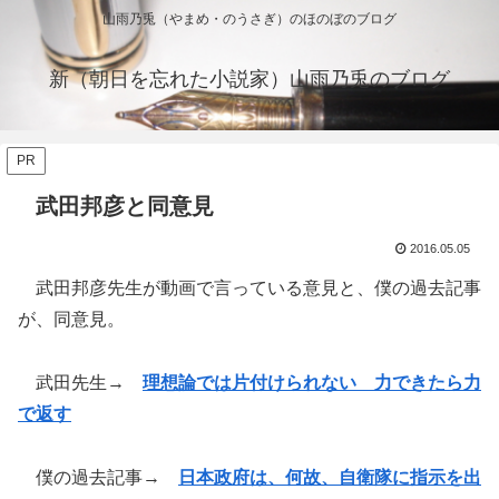
山雨乃兎（やまめ・のうさぎ）のほのぼのブログ
新（朝日を忘れた小説家）山雨乃兎のブログ
PR
武田邦彦と同意見
2016.05.05
武田邦彦先生が動画で言っている意見と、僕の過去記事
が、同意見。
武田先生→
理想論では片付けられない 力できたら力
で返す
僕の過去記事→
日本政府は、何故、自衛隊に指示を出