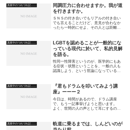
同調圧力に合わせますか。我が道
真夜中のつれづれ記……
を行きますか。
ＳＮＳの付き合いでもリアルの付き合い
でも言えることだけど、意見が合わなか
ったら一時的にせよ、その人とは距離を
置いていいと思う。 とくに、自分の生
き方を変化させようとする人とは、つき
合わないほうがいいと思っている。 そ
LGBTを認めることが一般的にな
真夜中のつれづれ記……
の人の意見に納得した場合...
っている現代に於いて、私的見解
を語る。
性同一性障害というのが、医学的にもあ
る症状・状態ということを、一般の人も
認識しよう、という世論になっているの
ですが。 性同一性障害というのは、た
しかにあるだろうし、認めるべきで差別
すべきでない、という考え方も分かるの
『君もドラムを叩いてみよう講
真夜中のつれづれ記……
ですが。 ゲイもレスビア...
座』ーーー２
今日は、時間があるので、ドラム講座
で、もう一記事挙げようと思います。
よく、世間の人の声として耳にするの
が、ドラムは体力が要るでしょう？ と
いうことです。 そこで、タイトル、
「中年の男がディープパープルの『スモ
軌道に乗るまでは、しんどいのが
真夜中のつれづれ記……
ーク・オン・ザ・ウォーター』を...
当たり前。