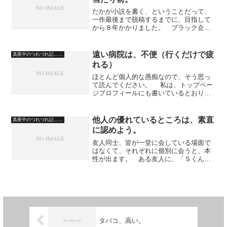
たかが小説を書く、ということだって、
一作最後まで脱稿するまでに、目指して
から８年かかりました。 ブラック企業
と言われている勤務シフトの過酷さも、
印刷屋時代に、充分経験しました。 零
細企業で順当に利益を出していこうとし
遠い病院は、不便（行くだけで疲
真夜中のつれづれ記……
たら、起業から数年は、死...
れる）
ほとんど個人的な愚痴なので、そう思っ
て読んでください。 私は、トップペー
ジプロフィールにも書いているとおり、
神経症（統合失調症）の症状があるの
で、それを抑えるための薬をもらいに、
病院に通院しているのだが……。 以前
他人の優れているところは、素直
真夜中のつれづれ記……
かよっていた地元の病院が...
に認めよう。
友人同士、皆が一堂に会している場面で
はなくて、それぞれに個別に会うと、本
性が出ます。 ある友人に、「Ｓくん、
凄いね。中学三年間野球部だったらしい
ね」と言うと、「あんなもん、補欠やが
い」と返された。 補欠でも三年間やっ
たことが凄いじゃないです...
タバコ、高い。