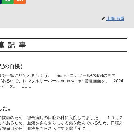
山雨 乃兎
連記事
だの自慢）
を一緒に見てみましょう。 SearchコンソールやGA4の画面
るので、レンタルサーバーconoha wingの管理画面を。 2024
データ。 UU...
した。
の抜歯のため、総合病院の口腔外科に入院してました。 １０月２
全があるため、血液をさらさらにする薬を飲んでいるため、口腔外
院前日から、血液をさらさらにする薬「イグ...