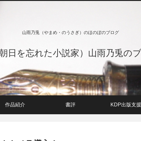
山雨乃兎（やまめ・のうさぎ）のほのぼのブログ
朝日を忘れた小説家）山雨乃兎の
作品紹介
書評
KDP出版支