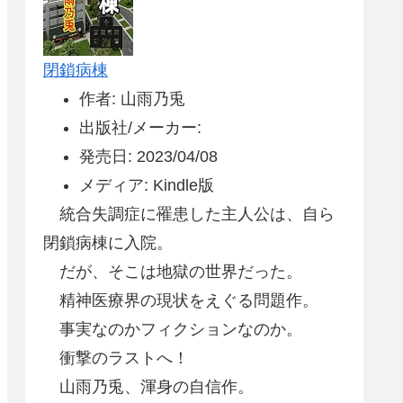
閉鎖病棟
作者: 山雨乃兎
出版社/メーカー:
発売日: 2023/04/08
メディア: Kindle版
統合失調症に罹患した主人公は、自ら
閉鎖病棟に入院。
だが、そこは地獄の世界だった。
精神医療界の現状をえぐる問題作。
事実なのかフィクションなのか。
衝撃のラストへ！
山雨乃兎、渾身の自信作。