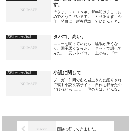
す。
皆さま、２００８年、新年明けましてお
めでとうございます。 とりあえず、今
年一発目に、新春鼎談（ていだん）とい
うのを予定しています。 新春鼎談、室
井純一（『ホテル・琵琶湖イースト』主
人公）versus杉原弥栄子（『壁蝨』作中
タバコ、高い。
真夜中のつれづれ記……
登場人物）vers...
エコーを喫っていたら、睡眠が浅くな
り、調子悪くなった。 ネットで調べて
みた。 安いタバコ。 上から、『ウエ
スト・レッド』３８０円、『ロゴ』３７
０円、『ジャルム』２１０円。 ウエス
ト・レッドは、１０ミリ。ロゴも１０ミ
リ。 ジャルムは、８ミリ。...
小説に関して
真夜中のつれづれ記……
ブロガー仲間である岩上さんに紹介され
て或る小説投稿サイトに自作を載せたの
だけれども……。 他の人は、どんな作
品を載せているのだろうか、と気になっ
て少し覗いたのだけれども……。 基本
的に、原則的にネット小説と既存の紙媒
体の小説の垣根がなくなる...
面接に行ってきました。