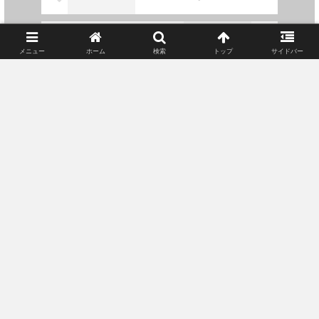
稲盛和夫著『考え方』読了（追
記あり）
メニュー
ホーム
検索
トップ
サイドバー
ホーム
真夜中のつれづれ記……
新（朝日を忘れた小説家）山雨乃兎のブログ
Privacy Policy
© 2006 新（朝日を忘れた小説家）山雨乃兎のブログ.