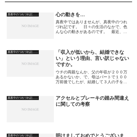
心の動きを…
真夜中のつれづれ記……
真夜中ではありませんが、真夜中のつれ
づれ記です。 日々の生活のなかで、色
んな心の動きがあるのです。 最近、或
る店、仮に文房具店ということにしてお
きましょうか。その店主の奥さんの対応
が余所余所しいのです。 私と距離をと
ろうとしているのかな、と...
「収入が低いから、結婚できな
真夜中のつれづれ記……
い」という理由、言い訳じゃない
ですか。
ウチの両親なんか、父の年収が２００万
あるかないか、で、母はパートで１００
万前後でしたが、結婚して３人の子を育
てましたよ。「その当時と物価が違う」
という意見もあるかもですが、かなり収
入は低いですよ。 結婚して、子どもを
アクセルとブレーキの踏み間違え
真夜中のつれづれ記……
育てるのに多額の金が要る...
に関しての考察
明けましておめでとうございま
真夜中のつれづれ記……