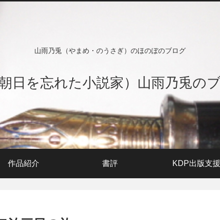
山雨乃兎（やまめ・のうさぎ）のほのぼのブログ
朝日を忘れた小説家）山雨乃兎の
作品紹介
書評
KDP出版支