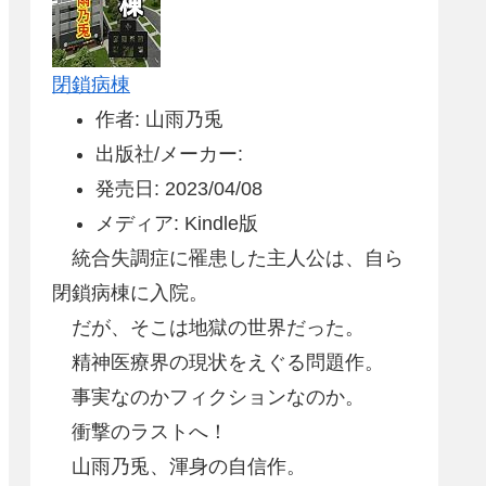
閉鎖病棟
作者: 山雨乃兎
出版社/メーカー:
発売日: 2023/04/08
メディア: Kindle版
統合失調症に罹患した主人公は、自ら
閉鎖病棟に入院。
だが、そこは地獄の世界だった。
精神医療界の現状をえぐる問題作。
事実なのかフィクションなのか。
衝撃のラストへ！
山雨乃兎、渾身の自信作。