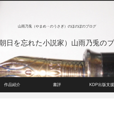
山雨乃兎（やまめ・のうさぎ）のほのぼのブログ
朝日を忘れた小説家）山雨乃兎の
作品紹介
書評
KDP出版支