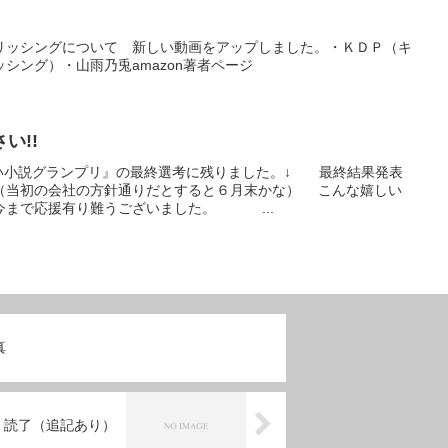
リッシングについて 新しい動画をアップしました。・ＫＤＰ（キ
シング）・山雨乃兎amazon著者ページ
い!!
小説グランプリ』の最終選考に残りました。↓ 最終結果発表
（当初の会社の方針通りだとすると６月末かな） こんな嬉しい
今まで応援有り難うございました。 ...
真
』読了（追記あり）