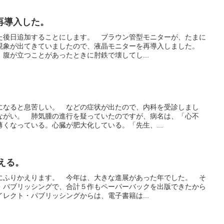
再導入した。
た後日追加することにします。 ブラウン管型モニターが、たまに
現象が出てきていましたので、液晶モニターを再導入しました。
腹が立つことがあったときに肘鉄で壊してし...
になると息苦しい。 などの症状が出たので、内科を受診しまし
ながい。 肺気腫の進行を疑っていたのですが、病名は、「心不
くなっている。心臓が肥大化している。「先生、...
かえる。
にふりかえります。 今年は、大きな進展があった年でした。 そ
・パブリッシングで、合計５作もペーパーバックを出版できたから
レクト・パブリッシングからは、電子書籍は...