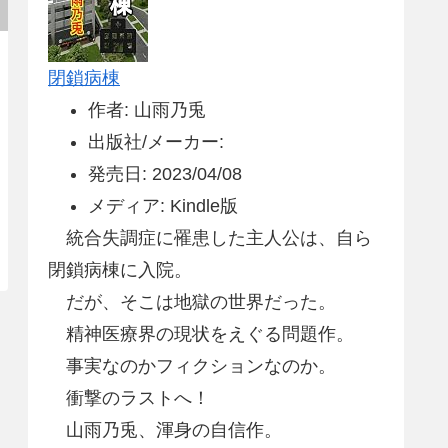
閉鎖病棟
作者: 山雨乃兎
出版社/メーカー:
発売日: 2023/04/08
メディア: Kindle版
統合失調症に罹患した主人公は、自ら
閉鎖病棟に入院。
だが、そこは地獄の世界だった。
精神医療界の現状をえぐる問題作。
事実なのかフィクションなのか。
衝撃のラストへ！
山雨乃兎、渾身の自信作。