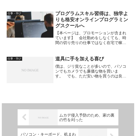
言いますけど、下手に投資して大きく目
減りするより、よっぽど益しでしょ
う。 世の中には、貯金の少ない人が多
プログラムスキル習得は、独学よ
仕事・学び
い。僕の場合は、経済破綻者だっ...
りも格安オンラインプログラミン
グスクールへ
【本ページは、プロモーションが含まれ
ています】 会社勤めをしなくても、時
間の切り売りの仕事ではなく在宅で稼げ
れば……。 現代人なら、こう思う人は
多いのではないでしょうか。 それに
は、資格かスキルが必要です。 高収入
道具に手を加える喜び
仕事・学び
の仕事、たとえば弁護士にな...
僕は、ジリ貧なことが多いので、パソコ
ンでもカメラでも廉価な物を買いま
す。 でも、ただ安い物を買うのは良く
ない。 使用に耐える物を買わなくて
は。 そこで、充分にスペックを確認し
てから買っています。 また、不良品を
掴ませられないように、充分に出...
ムカデ侵入予防のため、家の裏
の竹を刈った
パソコン・キーボード、机まわ