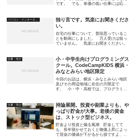
です。 でも、単価の低い仕事には応募
しません。 一番気をつけなければいけ
ないのは、ライティング案件によくある
のですが、テストライティングがある仕
独り言です。気楽にお聞きくださ
パソコン・インターネット
事です。 本採用になれば...
い。
在宅の仕事について、普段思っているこ
とを動画にしました。 万人受けは狙っ
ていません。 気楽にお聞きください。
小・中学生向けプログラミングス
仕事・学び
クール。CodeCampKIDS 横浜・
みなとみらい地区限定
今回のお話は、横浜・みなとみらい地区
及びその周辺地域に在住の方限定で
す。 小・中・高校では、プログラミン
グが必修の科目になっています プログ
ラミング必修化とは、教育課程において
プログラミング教育を必修科目として導
持論展開。投資や副業よりも、や
仕事・学び
入することを指します。日本で...
っぱり貯金が大事。老後の資金
は、ストック型ビジネス。
貯金より投資と煽る風潮 貯金してて
も、長年寝かせておくと物価上昇によっ
て現金の価値が下がるから損ですよ、と