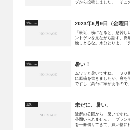
ブから投稿しました。 そこの
2023年6月9日（金曜
近況……
「最近、横になると、息苦し
ントゲンを見ながら話す、循
燥しとるな。水分とりよ」「先
暑い！
近況……
ムワッと暑いですね。 ３０
に原稿を書きましたが、窓を
ですし（高台に家があるので、
未だに、暑い。
近況……
近所の公園から 暑いですね
昼間いられません。 ブラン
を一冊借りてきて、買い物に行