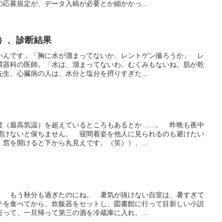
応募規定が、データ入稿が必要とか細かかっ...
日）、診断結果
いんです」「胸に水が溜まってないか、レントゲン撮ろうか」 レ
環器科の医師。「水は、溜まってないわ。むくみもないね。肌が乾
生、心臓病の人は、水分と塩分を摂りすぎた...
度（最高気温）を超えているところもあるとか……。 昨晩も夜中
開けないと保ちません。 寝間着姿を他人に見られるのも避けたい
窓を開けると下から丸見えです。（笑））、...
。 もう秋分も過ぎたのにね。 暑気が抜けない自室は、暑すぎて
チを食べてから、炊飯器をセットし、図書館に行って目新しい小説
って、一旦帰って第三の酒を冷蔵庫に入れ、...