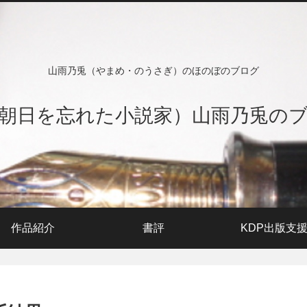
山雨乃兎（やまめ・のうさぎ）のほのぼのブログ
朝日を忘れた小説家）山雨乃兎の
作品紹介
書評
KDP出版支