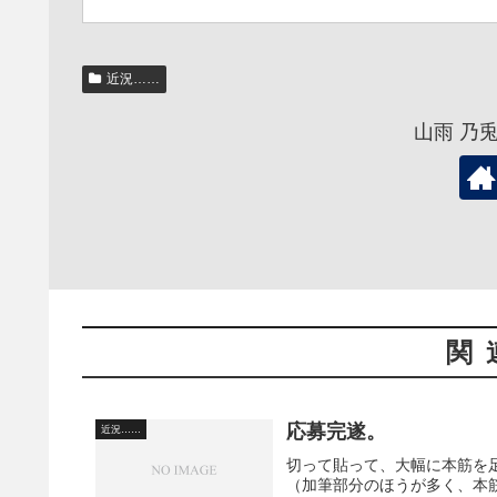
近況……
山雨 乃
関
応募完遂。
近況……
切って貼って、大幅に本筋を
（加筆部分のほうが多く、本