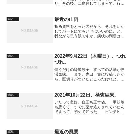
り、その後、二度寝してしまって、行動
し始めるのが３時頃からになった。 最
近は、仕事の依頼は留守電に任せて、夜
中まで起きて遊んだり原稿を書いたりし
最近の山雨
近況……
ている。 ミステリー作品を...
折角資格をとったのだから、それを活か
してパートにでもいけばいいのに、と、
我ながら思う訳ですが、病状の問題はや
はり大きな壁なのです。 それならば、
一つ前の段階で営業職を辞めていなけれ
ば、それなりの暮らしだったろうに、と
も考えるのですが……。 ...
2022年9月22日（木曜日）、つれ
近況……
づれ。
焼くだけの冷凍餃子 すべての活動が停
滞気味。 まあ、先日、賞に投稿したか
ら、区切りがついたところだけれど。
しかしねぇ。アカンわぁ。 おれの場
合、特定の女がいないと、完全に生活が
乱れる。 そうそう、「女」なんて言い
2021年10月22日、検査結果。
近況……
方がいけないらしいね。今の...
いたって良好。血圧も正常値。 甲状腺
も悪くて、すでに薬が処方されていたん
ですって。初めて知った。 ピンチヒッ
ターの精神科医（女医）は、事務的だっ
た。 循環器科の先生が言うには、すぐ
に治すには、「酒をやめて、痩せればい
い」とのこと。「そんな、...
最近の風景
近況……