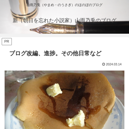
山雨乃兎（やまめ・のうさぎ）のほのぼのブログ
新（朝日を忘れた小説家）山雨乃兎のブログ
PR
ブログ改編、進捗。その他日常など
2024.03.14