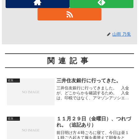
山雨 乃兎
関連記事
三井住友銀行に行ってきた。
近況……
三井住友銀行に行ってきました。 入金
が、どこからかを確認するため。 入金
は、印税ではなく、アマゾンアソシエイ
トのアフィリエイトの収益でした。 新
しいパスワードの機械ももらってきまし
た。 三井住友銀行は、予約をとってか
ら行くように変わっていま...
１１月２９日（金曜日）、つれづ
近況……
れ。（追記あり）
前日明け方４時ごろに寝て、今日は昼１
１時ごろ起きて服を着替えて朝食をと