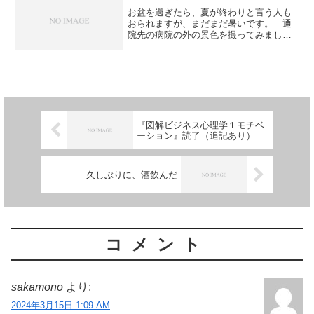
お盆を過ぎたら、夏が終わりと言う人も
おられますが、まだまだ暑いです。 通
院先の病院の外の景色を撮ってみまし
た。 残暑きびしい感じが伝わったでし
ょうか。 帰りに、古本屋（ブック・ワ
ン）で、小説を買ってきました。 三田
誠広さん『迷宮のラビア』、...
『図解ビジネス心理学１モチベ
ーション』読了（追記あり）
久しぶりに、酒飲んだ
コメント
sakamono
より:
2024年3月15日 1:09 AM