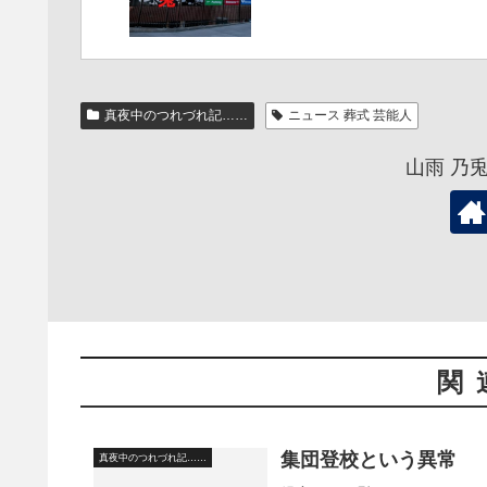
真夜中のつれづれ記……
ニュース 葬式 芸能人
山雨 乃
関
集団登校という異常
真夜中のつれづれ記……