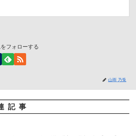
兎をフォローする
山雨 乃兎
連記事