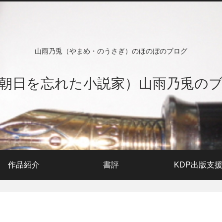
山雨乃兎（やまめ・のうさぎ）のほのぼのブログ
朝日を忘れた小説家）山雨乃兎の
作品紹介
書評
KDP出版支