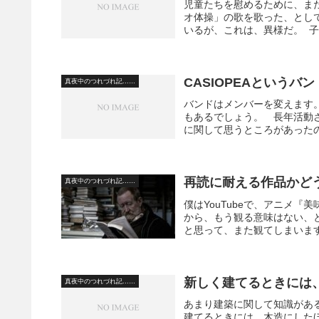
児童たちを慰めるために、ま
オ体操」の歌を歌った、とし
いるが、これは、異様だ。 子
CASIOPEAという
真夜中のつれづれ記……
バンドはメンバーを変えます
もあるでしょう。 長年活動さ
に関して思うところがあったので
再読に耐える作品かど
真夜中のつれづれ記……
僕はYouTubeで、アニメ
から、もう観る意味はない、
と思って、また観てしまいます
新しく建てるときには
真夜中のつれづれ記……
あまり建築に関して知識があ
建てるときには、木造にした