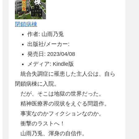
閉鎖病棟
作者: 山雨乃兎
出版社/メーカー:
発売日: 2023/04/08
メディア: Kindle版
統合失調症に罹患した主人公は、自ら
閉鎖病棟に入院。
だが、そこは地獄の世界だった。
精神医療界の現状をえぐる問題作。
事実なのかフィクションなのか。
衝撃のラストへ！
山雨乃兎、渾身の自信作。