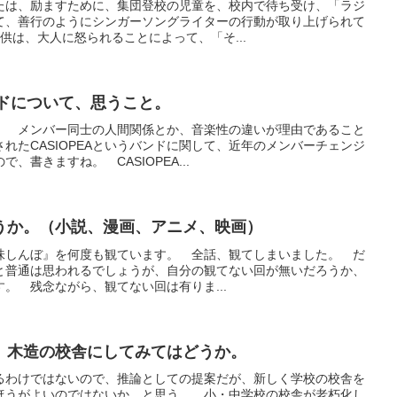
たは、励ますために、集団登校の児童を、校内で待ち受け、「ラジ
て、善行のようにシンガーソングライターの行動が取り上げられて
供は、大人に怒られることによって、「そ...
バンドについて、思うこと。
。 メンバー同士の人間関係とか、音楽性の違いが理由であること
れたCASIOPEAというバンドに関して、近年のメンバーチェンジ
、書きますね。 CASIOPEA...
うか。（小説、漫画、アニメ、映画）
『美味しんぼ』を何度も観ています。 全話、観てしまいました。 だ
と普通は思われるでしょうが、自分の観てない回が無いだろうか、
。 残念ながら、観てない回は有りま...
、木造の校舎にしてみてはどうか。
るわけではないので、推論としての提案だが、新しく学校の校舎を
ほうがよいのではないか、と思う。 小・中学校の校舎が老朽化し