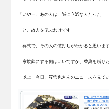
「いやー、あの人は、誠に立派な人だった」
と、故人を偲ぶわけです。
葬式で、その人の値打ちがわかると思いま
家族葬にする側はいいですが、香典を贈りた
以上、今日、渡哲也さんのニュースを見てい
数珠 男性用 多種類
13mm 虎目石 青
石 juzu02 ss2009
価格：1980円（