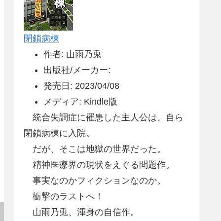
閉鎖病棟
作者: 山雨乃兎
出版社/メーカー:
発売日: 2023/04/08
メディア: Kindle版
統合失調症に罹患した主人公は、自ら
閉鎖病棟に入院。
だが、そこは地獄の世界だった。
精神医療界の現状をえぐる問題作。
事実なのかフィクションなのか。
衝撃のラストへ！
山雨乃兎、渾身の自信作。