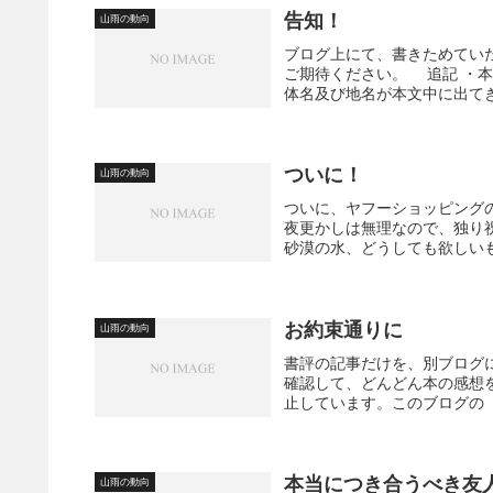
告知！
山雨の動向
ブログ上にて、書きためてい
ご期待ください。 追記 ・
体名及び地名が本文中に出てき
ついに！
山雨の動向
ついに、ヤフーショッピング
夜更かしは無理なので、独り
砂漠の水、どうしても欲しいも
お約束通りに
山雨の動向
書評の記事だけを、別ブログ
確認して、どんどん本の感想
止しています。このブログの「
本当につき合うべき友
山雨の動向