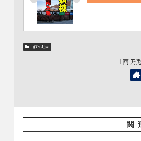
山雨の動向
山雨 乃
関