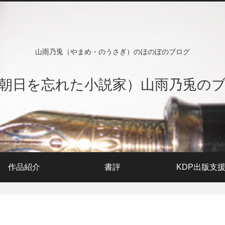
山雨乃兎（やまめ・のうさぎ）のほのぼのブログ
朝日を忘れた小説家）山雨乃兎の
作品紹介
書評
KDP出版支