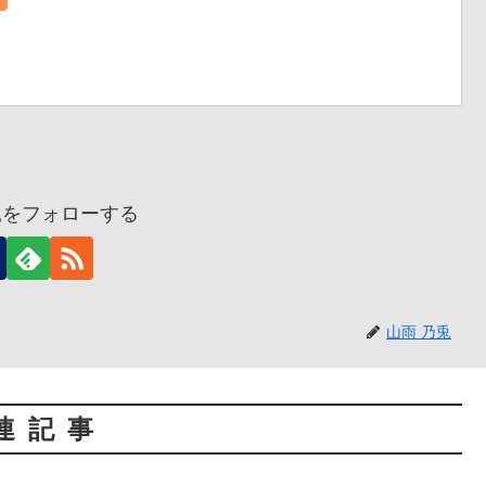
兎をフォローする
山雨 乃兎
連記事