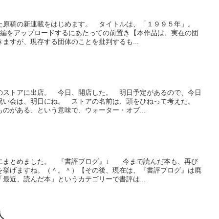
た原稿の新連載をはじめます。 タイトルは、「１９９５年」。
本編をアップロードするにあたっての前置き【本作品は、実在の団
ますが、現存する団体のことを批判するも...
のストアに出店。 今日、開店した。 明日予定があるので、今日
祝い会は、明日にね。 ストアの名前は、頭をひねって考えた。
のがある、という意味で、ウォーター・オブ...
にまとめました。 『書評ブログ』↓ 今まで読んだ本も、再び
を挙げますね。（＾。＾）【その後、現在は、『書評ブログ』は廃
最近、読んだ本」というカテゴリーで書評は...
人