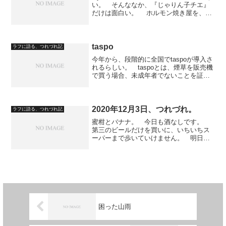
い。 そんななか、『じゃりん子チエ』
だけは面白い。 ホルモン焼き屋を、お
ばあはんに薦められて、多分はじめたの
だろうテツだが、途中で仕事をしなくな
ってしまった。 毎日、ヤクザを脅して
金をかっぱらったり...
taspo
ラフに語る、つれづれ記
今年から、段階的に全国でtaspoが導入さ
れるらしい。 taspoとは、煙草を販売機
で買う場合、未成年者でないことを証明
するデータを内蔵したカードのこと
だ。 先日も友人と、申し込み用紙に、
公共料金支払い証明のコピーまで必要な
のかなぁ、と話し...
2020年12月3日、つれづれ。
ラフに語る、つれづれ記
蜜柑とバナナ。 今日も酒なしです。
第三のビールだけを買いに、いちいちス
ーパーまで歩いていけません。 明日
は、循環器科と精神科の通院です。 亡
き妻Ｓ子の自転車が、１７年間雨ざらし
になっています。 パンクはしてるし、
チェーンも錆びててもう乗れ...
困った山雨