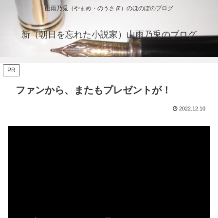
山雨乃兎（やまめ・のうさぎ）のほのぼのブログ
新（朝日を忘れた小説家）山雨乃兎のブログ
PR
ファンから、またもプレゼントが！
2022.12.10