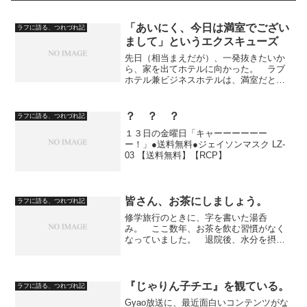
「あいにく、今日は満室でござい
ラフに語る、つれづれ記
まして」というエクスキューズ
先日（相当まえだが）、一発抜きたいか
ら、家を出てホテルに向かった。 ラブ
ホテル兼ビジネスホテルは、満室だと言
った。： 飲んでたあとに出たから、歩
いてですよ。 ラブホテル兼ビジネスホ
テルから、近くのビジネスホテルに向か
？ ？ ？
ラフに語る、つれづれ記
う。： 対応する従業員が...
１３日の金曜日「キャーーーーーー
ー！」●送料無料●ジェイソンマスク LZ-
03 【送料無料】【RCP】
皆さん、お茶にしましょう。
ラフに語る、つれづれ記
修学旅行のときに、字を書いた湯呑
み。 ここ数年、お茶を飲む習慣がなく
なっていました。 退院後、水分を摂ら
なきゃいけないということで、お茶を再
開しました。 壊れて廃棄したのに、直
って出てきた、という、いわく付きの湯
呑みです。 近況を。 相変わ...
『じゃりん子チエ』を観ている。
ラフに語る、つれづれ記
Gyao放送に、最近面白いコンテンツがな