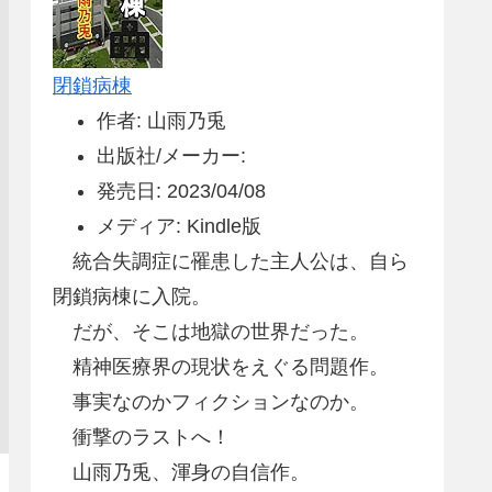
閉鎖病棟
作者: 山雨乃兎
出版社/メーカー:
発売日: 2023/04/08
メディア: Kindle版
統合失調症に罹患した主人公は、自ら
閉鎖病棟に入院。
だが、そこは地獄の世界だった。
精神医療界の現状をえぐる問題作。
事実なのかフィクションなのか。
衝撃のラストへ！
山雨乃兎、渾身の自信作。