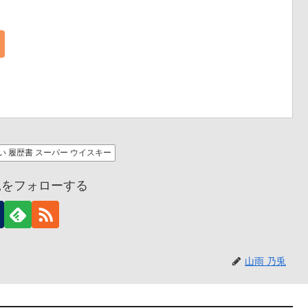
い 履歴書 スーパー ウイスキー
兎をフォローする
山雨 乃兎