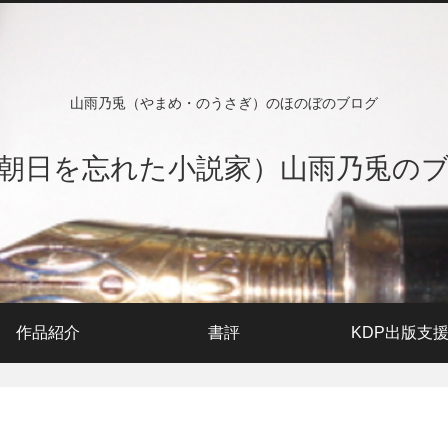
山雨乃兎（やまめ・のうさぎ）のほのぼのブログ
朝日を忘れた小説家）山雨乃兎の
作品紹介
書評
KDP出版支