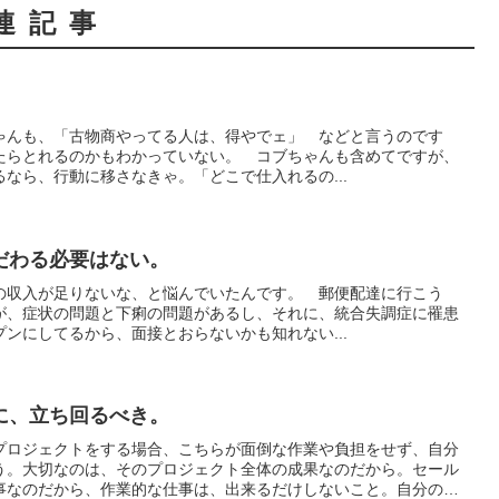
連記事
。
ゃんも、「古物商やってる人は、得やでェ」 などと言うのです
たらとれるのかもわかっていない。 コブちゃんも含めてですが、
なら、行動に移さなきゃ。「どこで仕入れるの...
だわる必要はない。
の収入が足りないな、と悩んでいたんです。 郵便配達に行こう
が、症状の問題と下痢の問題があるし、それに、統合失調症に罹患
ンにしてるから、面接とおらないかも知れない...
に、立ち回るべき。
プロジェクトをする場合、こちらが面倒な作業や負担をせず、自分
う。大切なのは、そのプロジェクト全体の成果なのだから。セール
事なのだから、作業的な仕事は、出来るだけしないこと。自分の負