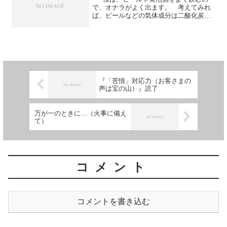
で、オナラがよく出ます。 考えてみれ
ば、ビールなどの気体成分は二酸化炭素
な訳です。 しかし、ビールの場合は、
醸造する過程で発酵に伴って二酸化炭素
もできる訳ですね。 では、ジュース
（サイダーやコーラ）の場...
『「苦情」対応力（お客さまの
声は宝の山）』読了
万が一のときに…（火事に備え
て）
コメント
コメントを書き込む