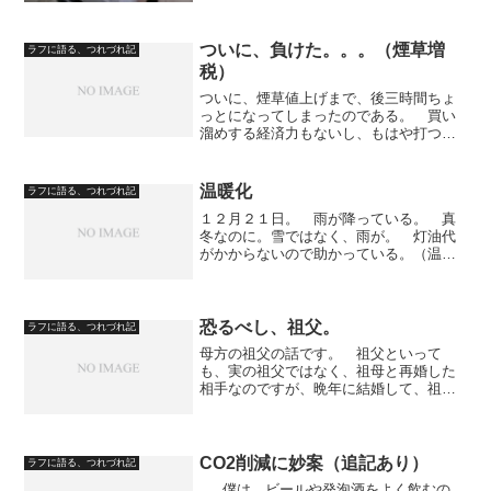
ついに、負けた。。。（煙草増
ラフに語る、つれづれ記
税）
ついに、煙草値上げまで、後三時間ちょ
っとになってしまったのである。 買い
溜めする経済力もないし、もはや打つ手
はない。 惨敗である。 もう、値上げ
を意識した、根元まで喫う吸い方に変わ
ってきている。 パイプも用意した
温暖化
ラフに語る、つれづれ記
し……。 けれども、どう見て...
１２月２１日。 雨が降っている。 真
冬なのに。雪ではなく、雨が。 灯油代
がかからないので助かっている。（温暖
化のメリット？）
恐るべし、祖父。
ラフに語る、つれづれ記
母方の祖父の話です。 祖父といって
も、実の祖父ではなく、祖母と再婚した
相手なのですが、晩年に結婚して、祖母
と、僕の家族と同居していました。 な
のに、年金とか収入源はなかったと思う
のですが、祖母が繕い（和裁）をしてい
たので、それで食えていたと...
CO2削減に妙案（追記あり）
ラフに語る、つれづれ記
僕は、ビールや発泡酒をよく飲むの