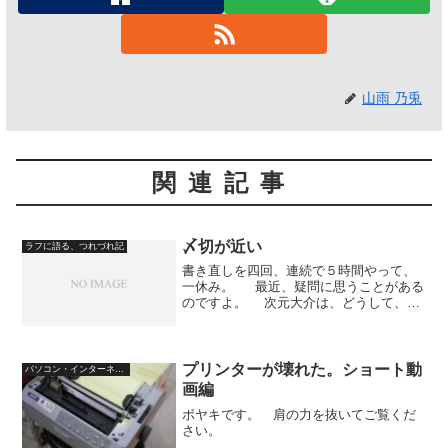
山雨 乃兎
関連記事
〆切が近い
ラフに語る、つれづれ記
書き直しを四回、連続で５時間やって、
一休み。 最近、疑問に思うことがある
のですよ。 次元大介は、どうして、い
つもしけモクしか吸わないのでしょう
か。 お金に困っているのでしょう
か。 盗みで得たお金で、充分新品の煙
草が買えると思うので...
プリンターが壊れた。ショート動
パソコン・インターネット
画編
ボヤキです。 肩の力を抜いてご覧くだ
さい。