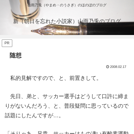
山雨乃兎（やまめ・のうさぎ）のほのぼのブログ
新（朝日を忘れた小説家）山雨乃兎のブログ
PR
随想
2008.02.17
私的見解ですので、と、前置きして。
先日、弟と、サッカー選手はどうして口許に締ま
りがないんだろう、と、普段疑問に思っているので
話題にしたんですが…。
「そりゃあ、兄貴、サッカーはもの凄い有酸素運動