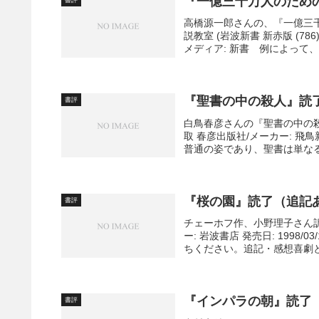
『一億三千万人のため
高橋源一郎さんの、『一億三
説教室 (岩波新書 新赤版 (786
メディア: 新書 例によって、感
『聖書の中の殺人』読
書評
白鳥春彦さんの『聖書の中の
取 春彦出版社/メーカー: 飛鳥
普通の姿であり、聖書は単なる
『桜の園』読了（追記
書評
チェーホフ作、小野理子さん訳
ー: 岩波書店 発売日: 199
ちください。追記・感想喜劇と
『インパラの朝』読了
書評