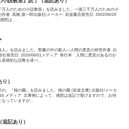
の小説教室』読了（追記あり）
千万人のための小説教室』を読みました。一億三千万人のための小
))作者: 高橋 源一郎出版社/メーカー: 岩波書店発売日: 2002/06/20
想は...
了
殺人』を読みました。聖書の中の殺人―人間の悪意の研究作者: 白
新社発売日: 2020/06/01メディア: 単行本 人間に悪意があるのが
道徳的な説教を述べ...
あり）
の、『桜の園』を読みました。桜の園 (岩波文庫) 出版社/メーカ
8/03/16 メディア: 文庫例によって、感想は追記で挙げますので、お待
なっていますが...
（追記あり）