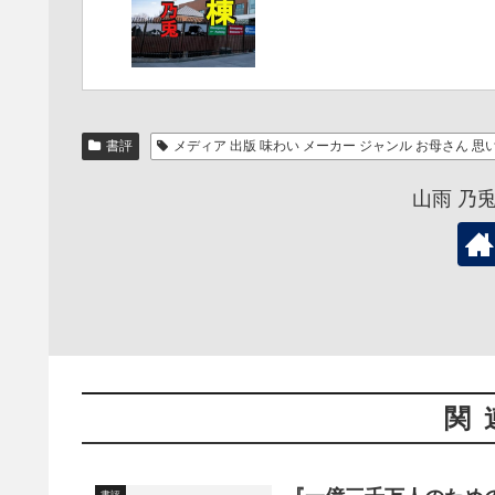
書評
メディア 出版 味わい メーカー ジャンル お母さん 思
山雨 乃
関
書評