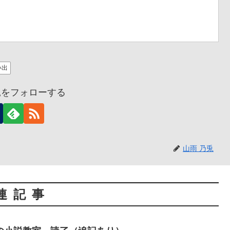
い出
兎をフォローする
山雨 乃兎
連記事