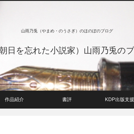
山雨乃兎（やまめ・のうさぎ）のほのぼのブログ
朝日を忘れた小説家）山雨乃兎の
作品紹介
書評
KDP出版支