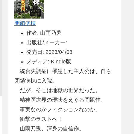
閉鎖病棟
作者: 山雨乃兎
出版社/メーカー:
発売日: 2023/04/08
メディア: Kindle版
統合失調症に罹患した主人公は、自ら
閉鎖病棟に入院。
だが、そこは地獄の世界だった。
精神医療界の現状をえぐる問題作。
事実なのかフィクションなのか。
衝撃のラストへ！
山雨乃兎、渾身の自信作。