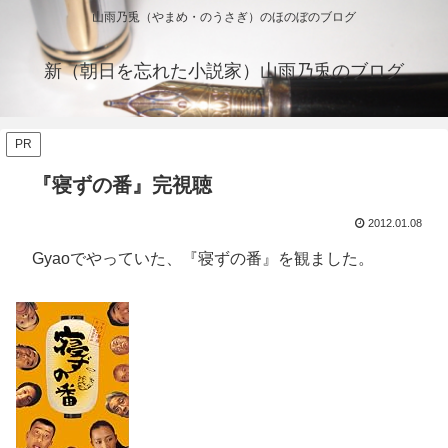
山雨乃兎（やまめ・のうさぎ）のほのぼのブログ
新（朝日を忘れた小説家）山雨乃兎のブログ
PR
『寝ずの番』完視聴
2012.01.08
Gyaoでやっていた、『寝ずの番』を観ました。