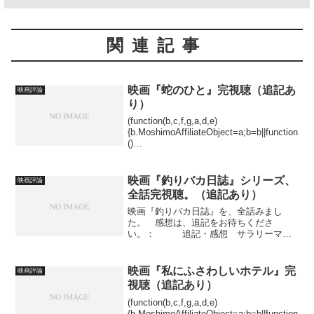
関連記事
映画『蛇のひと』完視聴（追記あ
映画評論
り）
(function(b,c,f,g,a,d,e)
{b.MoshimoAffiliateObject=a;b=b||function
()
{arguments.currentScript=c.currentScript||
c.scripts;(...
映画『釣りバカ日誌』シリーズ、
映画評論
全話完視聴。（追記あり）
映画『釣りバカ日誌』を、全話みまし
た。 感想は、追記をお待ちくださ
い。： 追記・感想 サラリーマン
が、趣味のほうに力を入れて、生活を楽
しんでいる。そんな姿が見ていて楽し
い。「もう、今日は会社休んじゃおうか
映画『私にふさわしいホテル』完
映画評論
な」 とは、浜崎の口癖で、誰より...
視聴（追記あり）
(function(b,c,f,g,a,d,e)
{b.MoshimoAffiliateObject=a;b=b||function