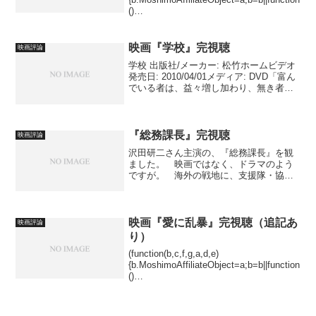
()
{arguments.currentScript=c.currentScript||
c.scripts;(...
映画『学校』完視聴
映画評論
学校 出版社/メーカー: 松竹ホームビデオ
発売日: 2010/04/01メディア: DVD「富ん
でいる者は、益々増し加わり、無き者
は、無きがごとくになるであろう」とい
う聖句が、全編を観ていて浮かびまし
た。 家庭の経済的状況で、学校へ通え
なか...
『総務課長』完視聴
映画評論
沢田研二さん主演の、『総務課長』を観
ました。 映画ではなく、ドラマのよう
ですが。 海外の戦地に、支援隊・協力
隊として参加する、ということ。 民間
人から徴兵される。 各企業が、政府に
差し出す人を決めていくということで、
主人公、徴兵されてしまい...
映画『愛に乱暴』完視聴（追記あ
映画評論
り）
(function(b,c,f,g,a,d,e)
{b.MoshimoAffiliateObject=a;b=b||function
()
{arguments.currentScript=c.currentScript||
c.scripts;(...