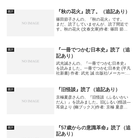
者: 菅原 孝雄出版社/メーカー: 新潮社発
売日: 2020/05/31メディア: 単行本 書評
は追記で挙げますので、ちょっと...
『秋の花火』読了。（追記あり）
書評
篠田節子さんの、『秋の花火』です。
まだ、読了していませんが、読了間近で
す。秋の花火 (文春文庫)作者: 篠田 節子
出版社/メーカー: 文藝春秋発売日:
2019/03/22メディア: Kindle版 全体の感
想は、読了後、追記で書きますが...
『一冊でつかむ日本史』読了（追
書評
記あり）
武光誠さんの、『一冊でつかむ日本史』
を読みました。一冊でつかむ日本史 (平凡
社新書) 作者: 武光 誠 出版社/メーカー:
平凡社 発売日: 2006/05/10 メディア: 新
書例によって、感想は追記をお待ちくだ
さい。追記・感想日本史のお...
『旧怪談』読了（追記あり）
書評
京極夏彦さんの、『旧怪談（ふるいかい
だん）』を読みました。旧(ふるい)怪談―
耳袋より (幽ブックス)作者: 京極 夏彦出
版社/メーカー: メディアファクトリー発
売日: 2007/07/01メディア: 単行本 例に
よって、感想は、追記で挙げま...
『57歳からの意識革命』読了（追
書評
記あり）