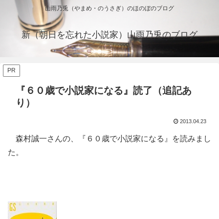
山雨乃兎（やまめ・のうさぎ）のほのぼのブログ
新（朝日を忘れた小説家）山雨乃兎のブログ
PR
『６０歳で小説家になる』読了（追記あ
り）
2013.04.23
森村誠一さんの、『６０歳で小説家になる』を読みまし
た。