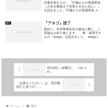
石蔵文信さんの、『57歳からの意識革命
（人生を最後まで充実させるために）』
を読みました。57歳からの意識革命 人生
を最後まで充実させるために (双葉新書)
作者: 石蔵文信出版社/メーカー: 双葉社発
売日: 2014/08/29メディア: K...
『アネゴ』読了
書評
初めに、河合隼雄先生の逝去に際し、ご
冥福をお祈り致します。 林 真理子さ
んの『anego』を読みました。 anego (小
学館文庫)作者: 林 真理子出版社/メーカ
ー: 小学館発売日: 2007/06/06メディア:
文庫 商社に勤める主...
4月10日（水曜日）、つれづ
れ。
「お座りください」は、充分敬
語だと思うが……
ホーム
書評