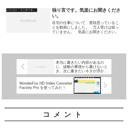
んは、ライティングの仕事をしまし
た。 これが何と、クライアントからAI
独り言です。気楽にお聞きくださ
パソコン・インターネット
をつかってもいいですよ、...
い。
在宅の仕事について、普段思っているこ
とを動画にしました。 万人受けは狙っ
ていません。 気楽にお聞きください。
本当に書きたい内容があるの
に、諸般の事情から書けないと
き。次に書きたいネタが浮かば
ない。
WonderFox HD Video Converter
Factory Pro を使ってみた！
コメント