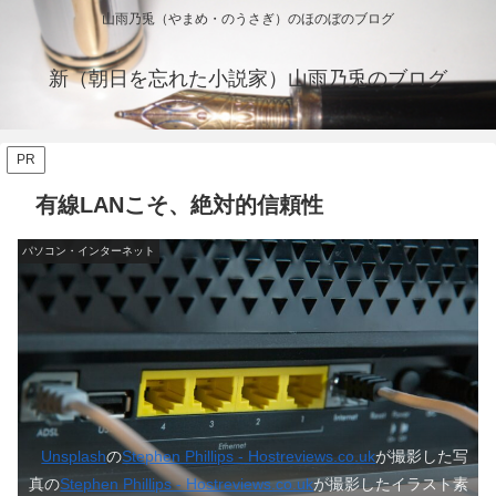
山雨乃兎（やまめ・のうさぎ）のほのぼのブログ
新（朝日を忘れた小説家）山雨乃兎のブログ
PR
有線LANこそ、絶対的信頼性
パソコン・インターネット
Unsplash
の
Stephen Phillips - Hostreviews.co.uk
が撮影した写
真の
Stephen Phillips - Hostreviews.co.uk
が撮影したイラスト素