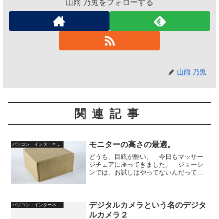
山雨 乃兎をフォローする
山雨 乃兎
関連記事
モニターの高さの最適。
パソコン・インターネット
どうも、目眩が酷い。 今日もマッサー
ジチェアに座ってきました。 ジョーシ
ンでは、お試しはやってないんだって。
「ウチは、電源は繋いでいません。どう
いった物をお探しですか」（ジョーシン
店員） いやー、お試しをやりたいだけ
で、なんて言えるわけない...
デジタルカメラという名のデジタ
パソコン・インターネット
ルカメラ２