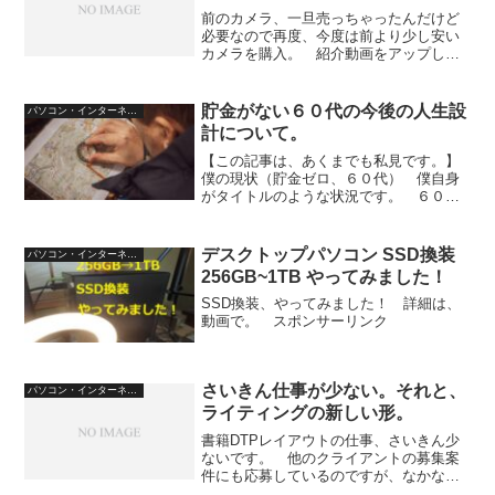
前のカメラ、一旦売っちゃったんだけど
必要なので再度、今度は前より少し安い
カメラを購入。 紹介動画をアップしま
した。
貯金がない６０代の今後の人生設
パソコン・インターネット
計について。
【この記事は、あくまでも私見です。】
僕の現状（貯金ゼロ、６０代） 僕自身
がタイトルのような状況です。 ６０代
です。貯金ゼロです。 問題は、今後、
死ぬまでどうやって生き延びるかです
ね。 老齢年金の支給される予定額は、
デスクトップパソコン SSD換装
パソコン・インターネット
月に３万円ほどです。 現在...
256GB~1TB やってみました！
SSD換装、やってみました！ 詳細は、
動画で。 スポンサーリンク
さいきん仕事が少ない。それと、
パソコン・インターネット
ライティングの新しい形。
書籍DTPレイアウトの仕事、さいきん少
ないです。 他のクライアントの募集案
件にも応募しているのですが、なかなか
獲得できません。 そんななか、さいき