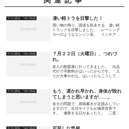
関連記事
凄い軽トラを目撃した！
ラフに語る、つれづれ記
買い物の帰り、国道を疾走する、凄い軽
トラックを目撃しました。 レーシング
カーのようなエンジン音。 インチアッ
プして扁平率の高いタイヤを履いたや
つ。 あれは、何だったんでしょう
ね。 でも、乗ってる本人、楽しいでし
ょうね。 ミッションだし、エン...
７月２２日（火曜日）、つれづ
ラフに語る、つれづれ記
れ。
友人の散髪屋に行ってきました。 出品
代行で手数料がはいったからです。「入
りが大事やわな。はいったらこうして来
てくれるし」 と友人。 散髪が終わり
がけになって、「だいぶ、すっきりした
な」（僕）「この辺から上が男前やろ」
もう、遅かれ早かれ、身体が毀れ
ラフに語る、つれづれ記
（友人） と、目元を手で...
てしまうと思いますが……。
金欠の問題で、原稿書きが足踏みしてい
ますので、生活サイクルが滅茶苦茶で
す。 徹夜する日があったり。 二度の
みをする日があったり。 寝る直前にチ
キンラーメンを食べる日が増えたし。
咳が出たら、咳止めの意味で、ウイスキ
可笑しな気候
ラフに語る、つれづれ記