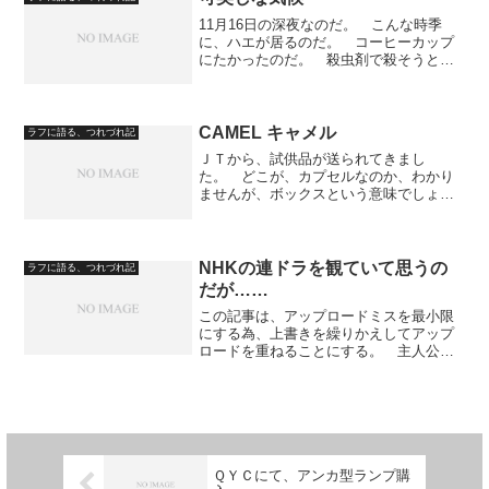
ーのストレートを呷って（舐...
11月16日の深夜なのだ。 こんな時季
に、ハエが居るのだ。 コーヒーカップ
にたかったのだ。 殺虫剤で殺そうと、
ムカデ用の凍結させる殺虫剤を噴射した
のだが、ハエは、素早く逃げた。 その
後、麦茶の氷入りのコップにも、コーラ
を入れているコップにも...
CAMEL キャメル
ラフに語る、つれづれ記
ＪＴから、試供品が送られてきまし
た。 どこが、カプセルなのか、わかり
ませんが、ボックスという意味でしょ
う。 シガーのメンソールです。 メン
ソールが強いです。スッとします。 で
も、全体的な味としては、好きになれな
いかな。 でも、これだと、安い...
NHKの連ドラを観ていて思うの
ラフに語る、つれづれ記
だが……
この記事は、アップロードミスを最小限
にする為、上書きを繰りかえしてアップ
ロードを重ねることにする。 主人公ア
カネは、実の子ではなく養子だったこと
が分かって、そのアカネが大阪へ出て奮
闘していく様を描く今回のドラマだ
が……。 あの兄妹の内の次男...
ＱＹＣにて、アンカ型ランプ購