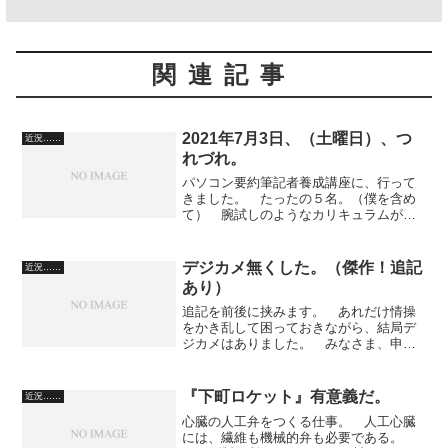
関連記事
2021年7月3日、（土曜日）、つ
近況……
れづれ。
パソコン要約筆記者養成講座に、行って
きました。 たったの５名。（僕を含め
て） 腕試しのようなカリキュラムがあ
ったんだけど、成績ボロボロ。 だっ
て、僕のノート型小さくて、キーが打ち
にくい。「それでも、慣れますよ」と言
デジカメ無くした。（傑作！追記
近況……
われました。 12.1イン...
あり）
追記を前後に挟みます。 あれだけ情操
をかき乱して困っておきながら、結局デ
ジカメはありました。 みなさま、申し
訳ありません。 【補足 デジカメは、
まだ盗られたと確定したわけではありま
せん。気づいた方が保管してくださって
『下町ロケット』有意義だ。
近況……
いるのかも知れません...
心臓の人工弁をつくる仕事。 人工心臓
には、繊維も機械的弁も必要である。