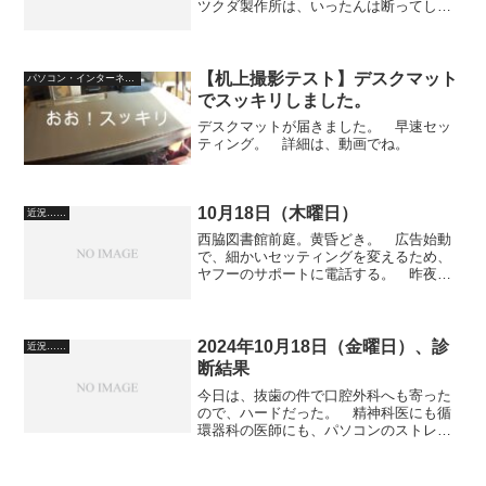
ツクダ製作所は、いったんは断ってしま
うのだが、繊維編み工場の社長に、説得
される。： それが、涙が出た。 涙
が、ポロポロ出るのである。自分の娘に
は、十分な人工心臓を提供で...
【机上撮影テスト】デスクマット
パソコン・インターネット
でスッキリしました。
デスクマットが届きました。 早速セッ
ティング。 詳細は、動画でね。
10月18日（木曜日）
近況……
西脇図書館前庭。黄昏どき。 広告始動
で、細かいセッティングを変えるため、
ヤフーのサポートに電話する。 昨夜、
二度のみをしようと飲みかけたら、もう
腹の膨満感で受け付けませんでした。
糖尿病になっては、好きな酒を楽しむこ
ともできないし、その上、...
2024年10月18日（金曜日）、診
近況……
断結果
今日は、抜歯の件で口腔外科へも寄った
ので、ハードだった。 精神科医にも循
環器科の医師にも、パソコンのストレー
ジとメモリを増やした、と話した。「そ
れ、中？」（循環器科の医師）「ようや
るわ」と。「動画編集もすんの？」（精