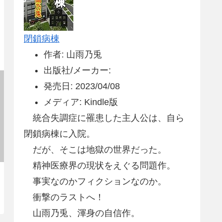
閉鎖病棟
作者: 山雨乃兎
出版社/メーカー:
発売日: 2023/04/08
メディア: Kindle版
統合失調症に罹患した主人公は、自ら
閉鎖病棟に入院。
だが、そこは地獄の世界だった。
精神医療界の現状をえぐる問題作。
事実なのかフィクションなのか。
衝撃のラストへ！
山雨乃兎、渾身の自信作。