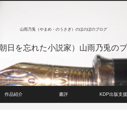
山雨乃兎（やまめ・のうさぎ）のほのぼのブログ
朝日を忘れた小説家）山雨乃兎の
作品紹介
書評
KDP出版支