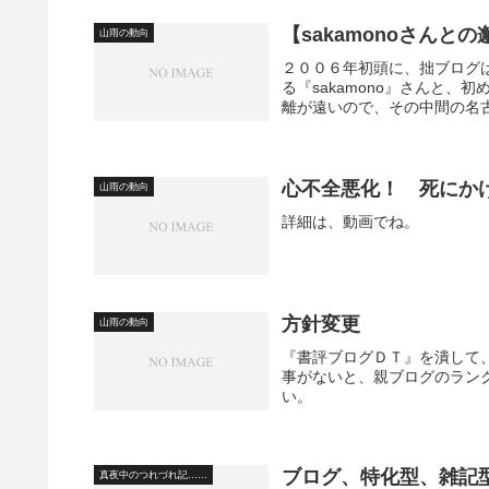
【sakamonoさんとの
山雨の動向
２００６年初頭に、拙ブログ
る『sakamono』さんと、
離が遠いので、その中間の名古
心不全悪化！ 死にか
山雨の動向
詳細は、動画でね。
方針変更
山雨の動向
『書評ブログＤＴ』を潰して
事がないと、親ブログのラン
い。
ブログ、特化型、雑記
真夜中のつれづれ記……