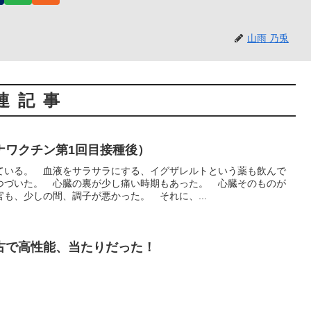
山雨 乃兎
連記事
ナワクチン第1回目接種後）
ている。 血液をサラサラにする、イグザレルトという薬も飲んで
つづいた。 心臓の裏が少し痛い時期もあった。 心臓そのものが
も、少しの間、調子が悪かった。 それに、...
古で高性能、当たりだった！