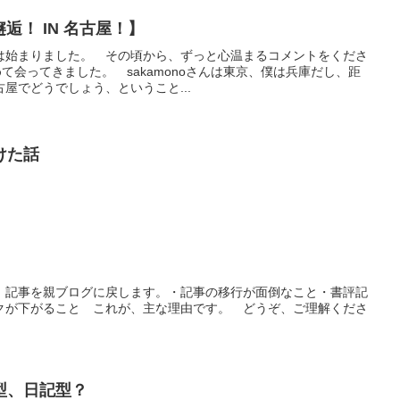
邂逅！ IN 名古屋！】
は始まりました。 その頃から、ずっと心温まるコメントをくださ
初めて会ってきました。 sakamonoさんは東京、僕は兵庫だし、距
屋でどうでしょう、ということ...
けた話
、記事を親ブログに戻します。・記事の移行が面倒なこと・書評記
クが下がること これが、主な理由です。 どうぞ、ご理解くださ
型、日記型？