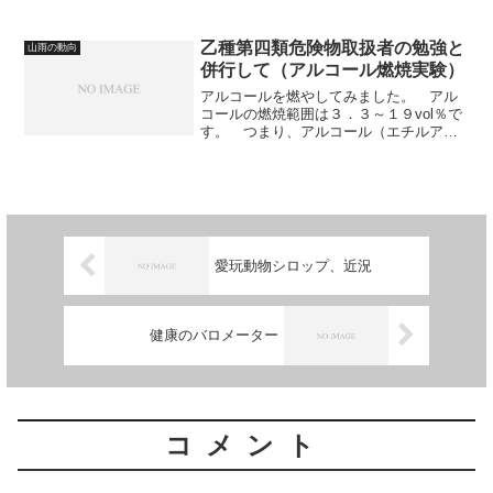
分駄目だろう、と自分で分かっていまし
たので堪えていません。 「きらら文学
賞」は、応募規定で３００枚以...
乙種第四類危険物取扱者の勉強と
山雨の動向
併行して（アルコール燃焼実験）
アルコールを燃やしてみました。 アル
コールの燃焼範囲は３．３～１９vol％で
す。 つまり、アルコール（エチルアル
コール）自体の温度が１３℃になると、
発生する蒸気濃度が、燃焼範囲の下限値
になる訳です。 普段飲んでるブラック
ニッカを燃やしちゃっ...
愛玩動物シロップ、近況
健康のバロメーター
コメント