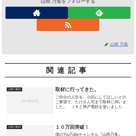
山雨 乃兎をフォローする
山雨 乃兎
関連記事
取材に行ってきた。
山雨の動向
ご自分の人生を、小説にしてほしいとの
ご要望で、たけさん宅まで取材に伺いま
した。 ＪＲと神戸電鉄を使いました。
下痢止めストッパも使いました。 充分
に聞きとりできたんですけど、あまり失
敗談とか、恥ずかしい話が少なかったの
で、原稿を書き始めるかは...
１０万回突破！
山雨の動向
僕のYouTubeチャンネル『山雨乃兎』