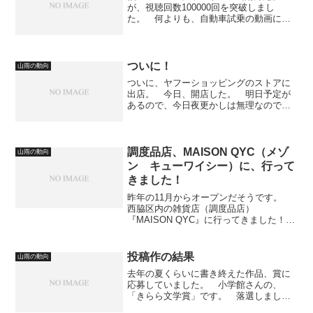
が、視聴回数100000回を突破しまし
た。 何よりも、自動車試乗の動画にア
クセスが多かったようです。 小説の書
き方講座のアクセスも、堅調に伸びてい
ます。 チャンネル登録がお済みでない
方は、登録してね。...
ついに！
山雨の動向
ついに、ヤフーショッピングのストアに
出店。 今日、開店した。 明日予定が
あるので、今日夜更かしは無理なので、
独り祝い会は、明日にね。 ストアの名
前は、頭をひねって考えた。 砂漠の
水、どうしても欲しいものがある、とい
う意味で、ウォーター・オブ...
調度品店、MAISON QYC（メゾ
山雨の動向
ン キューワイシー）に、行って
きました！
昨年の11月からオープンだそうです。
西脇区内の雑貨店（調度品店）
『MAISON QYC』に行ってきました！
しばし、店内をご鑑賞ください。 イカ
したカメラです。 この管楽器は、実際
に演奏できるそうです。 これは、売り
投稿作の結果
山雨の動向
物ではないのかな。この...
去年の夏くらいに書き終えた作品、賞に
応募していました。 小学館さんの、
「きらら文学賞」です。 落選しまし
た。 とは言うものの、この作品では多