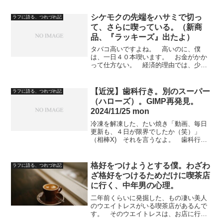
一袋百円弱でも、三つも一日に買えば高
くつく。 サンドイッチは...
シケモクの先端をハサミで切っ
ラフに語る、つれづれ記
て、さらに喫っている。（新商
品、『ラッキーズ』出たよ）
タバコ高いですよね。 高いのに、僕
は、一日４０本喫います。 お金がかか
って仕方ない。 経済的理由では、少し
止めたい気持ちがありますが、健康の意
味では止めたいとは思っていません。
それが、タバコの吸い方が、僕の場合、
【近況】歯科行き。別のスーパー
ラフに語る、つれづれ記
実に勿体ない喫い方なのです...
（ハローズ）。GIMP再発見。
2024/11/25 mon
冷凍を解凍した、たい焼き「動画、毎日
更新も、４日が限界でしたか（笑）」
（相棒X) それを言うなよ。 歯科行
き 歯科行きでした。 普段、昼夜逆転
なのを、眠剤をのむタイミングを変えて
早起きにする。 いかようにも調整でき
格好をつけようとする僕。わざわ
ラフに語る、つれづれ記
ます。 ついでで、銀行にも...
ざ格好をつけるためだけに喫茶店
に行く、中年男の心理。
二年前くらいに発掘した、もの凄い美人
のウエイトレスがいる喫茶店があるんで
す。 そのウエイトレスは、お店に行っ
たら、毎回ちゃんとこちらの目を見て対