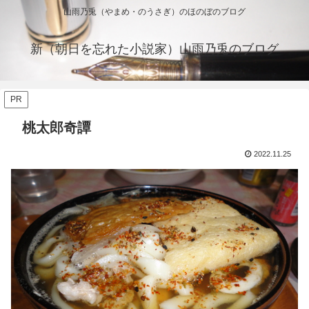
山雨乃兎（やまめ・のうさぎ）のほのぼのブログ
新（朝日を忘れた小説家）山雨乃兎のブログ
PR
桃太郎奇譚
2022.11.25