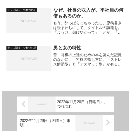
応してくれます。 そこで、男なら思い
ませんか。 美人のウエイトレスを落と
なぜ、社長の収入が、平社員の何
ラフに語る、つれづれ記
して、自分の彼女にしたい...
倍もあるのか。
もう、酔っぱらっちゃったし、原稿書き
は後まわしにして、タイトルの議題を。
「ようけ、儲けやがって」 とか、「そ
ら、経営しとんねんやから、儲かるはず
やな」 と、平社員の分際で、愚痴をこ
ぼしている人が、意外と多いのです。
男と女の特性
ラフに語る、つれづれ記
株式会社にしろ、有限会社...
昔、将棋の上達のための本を読んだ記憶
のなかに、 将棋の指し方に、『ストレ
ス解消型』と『デスマッチ型』が有る、
と書いてあったんです。 もう、今とな
っては、正確にどういう事が書かれてい
たのかは思い出せませんが、思い出しな
がら曖昧な記憶で語ると、...
2022年11月20日（日曜日）、
つれづれ
2022年11月29日（火曜日）未
明