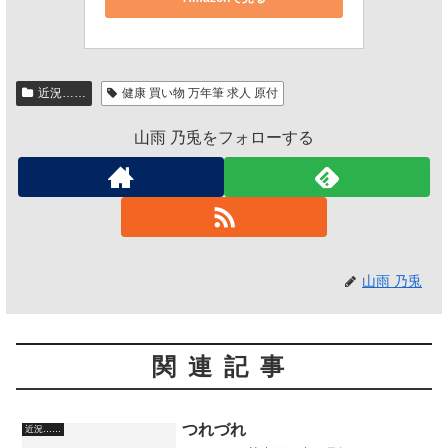
近況……
健康 買い物 万年筆 求人 原付
山雨 乃兎をフォローする
山雨 乃兎
関連記事
つれづれ
近況……