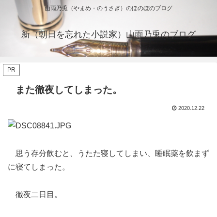
山雨乃兎（やまめ・のうさぎ）のほのぼのブログ
新（朝日を忘れた小説家）山雨乃兎のブログ
PR
また徹夜してしまった。
2020.12.22
思う存分飲むと、うたた寝してしまい、睡眠薬を飲まず
に寝てしまった。
徹夜二日目。