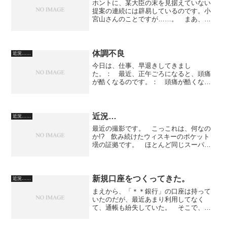
ホントに、某大臣の末を見据えていない
提案の連続には辟易しているのです。小
宮山さんのことですが……。 まあ、そ
んなことを真剣に怒っていても、何も自
分の状況がよくなるわけではないです
し、近況を書こうと思います。 XHTML
とCSS言語の勉強はつ...
体調不良
近況……
今日は、仕事、早退きしてきまし
た。： 最近、正午ごろになると、頭痛
が酷くなるのです。： 頭痛が酷くなる
と、考想伝播の症状も出やすくなるの
で、リスパダールを飲みます。 です
が、リスパダールは、症状を抑えてはく
れますが、頭痛は消してくれません。...
近況…
近況……
最近の撮影です。 こっこれは、何なの
か!? 飲み続けたウィスキーのポケット
壜の証拠です。 ほとんど同じスーパー
で買っています。 空瓶は、サイドボー
ドの下の収納スペースに隠しているので
す。（わるい奴です。＾＾） 山雨の不
器用な足です。 散歩（...
新規口座をつくってきた。
近況……
まえから、「＊＊銀行」の口座は持って
いたのだが、最近あまり利用してなく
て、通帳も紛失していた。 そこで、前
口座を閉鎖し、新規口座をつくってき
た。 都市銀行の口座は、インターネッ