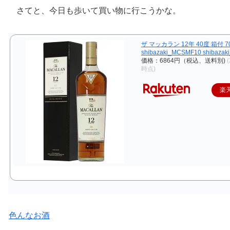
さてと、今日も歩いて買い物に行こうかな。
ザ マッカラン 12年 40度 箱付 7
shibazaki_MCSMF10 shibazak
価格：6864円（税込、送料別)
(
時点)
楽
色んなお酒