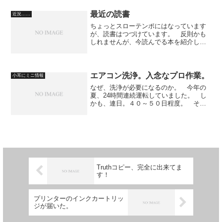
トバンキングを利用しているので、不安
がある。 ＊＊銀行の口座は、...
最近の読書
近況……
ちょっとスローテンポにはなっています
が、読書はつづけています。 反則かも
しれませんが、今読んでる本を紹介して
おきますネ。ノルゲ Norge作者: 佐伯 一
麦出版社/メーカー: 講談社発売日:
2007/06/29メディア: 単行本 佐伯一麦...
エアコン洗浄。入念なプロ作業。
小耳にミニ情報
なぜ、洗浄が必要になるのか。 今年の
夏、24時間連続運転していました。 し
かも、連日。４０～５０日程度。 その
結果、エアコンが掃除されないまま、タ
バコの煙を吸いつづけたのです。 だか
ら、エアコンから出る空気が、異常にタ
バコ臭くなってしまいま...
Truthコピー、完全に出来てま
す！
プリンターのインクカートリッ
ジが届いた。