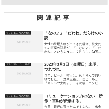
関連記事
「なのよ」「だわね」だらけの小
ラフに語る、つれづれ記
説
女性の登場人物が出てきた場合、彼女た
ちの言葉の語尾が、「～なのよ」「～だ
わね」というように、女性らしい助詞か
な副詞かな、で終わる吹き出しの文章、
プロでも多いんです。「なのよ」「だわ
ね」は、少し上から目線ですよね。 登
2023年3月3日（金曜日）未明、
ラフに語る、つれづれ記
場人物の男性が、かわいが...
つれづれ。
コロナビール 昨日は、めぐりんで買い
物でした。 煙草五箱と、缶ビールと
『キャベツ太郎』。 その後、コンビニ
をあとにマクドナルドへ。 『ダブルチ
ーズバーガー』と『エビフィレオ』を買
いました。 一個４００円だって。高い
コミュニケーション力のない、所
ラフに語る、つれづれ記
ね。 バスを待つ間、バス停...
作・言動が伝染する。
今日、銀行に寄ったんですよね。 出金