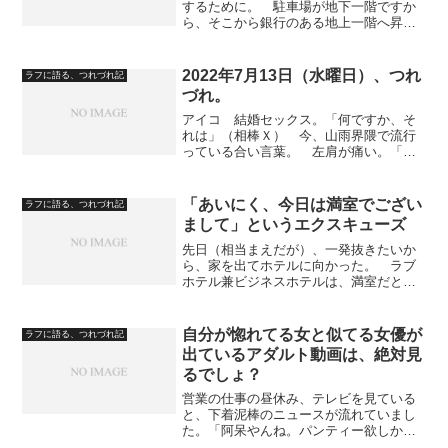
するために。 駐車場が地下一階ですか
ら、そこから銀行のある地上一階へ昇ろ
うとしていたわけです。 エレベータが
来たので乗りました。 地上二階のホテ
ルの従業員の方とその取引先の方が乗ら
2022年7月13日（水曜日）、つれ
ラフに語る、つれづれ記
れていたので、地下二階の...
づれ。
アイコ 結婚セックス。「何ですか、そ
れは」（相棒Ｘ） 今、山雨界隈で流行
っている合い言葉。 左肩が痛い。「何
か、思い当たる節はありますか」（相棒
Ｘ） 左手を使いすぎた。「何に？」
（相棒Ｘ）ーーーーーーーーーーーーー
「あいにく、今日は満室でござい
ラフに語る、つれづれ記
ーーーーーーーーーーーー ...
まして」というエクスキューズ
先日（相当まえだが）、一発抜きたいか
ら、家を出てホテルに向かった。 ラブ
ホテル兼ビジネスホテルは、満室だと言
った。： 飲んでたあとに出たから、歩
いてですよ。 ラブホテル兼ビジネスホ
テルから、近くのビジネスホテルに向か
自分が惚れてる女と似てる女優が
ラフに語る、つれづれ記
う。： 対応する従業員が...
出ているアダルト動画は、絶対見
るでしょ？
営業の仕事の昼休み、テレビを見ている
と、下着泥棒のニュースが流れていまし
た。「阿呆やんね。パンティー欲しかっ
たら、店で買えばいいのに」 と