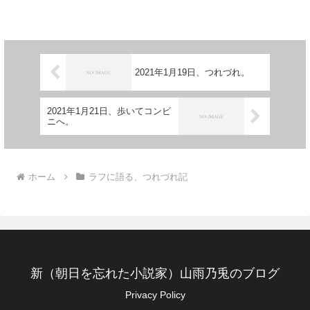
僕。 「山雨、そら、パンツ、いうても、
ただのパンツではアカンのよ。自分が惚
れてる女のパンツやと想像して...
2021年1月19日、つれづれ。
2021年1月21日、歩いてコンビ
ニへ。
ホーム
ラフに語る、つれづれ記
新（朝日を忘れた小説家）山雨乃兎のブログ
Privacy Policy