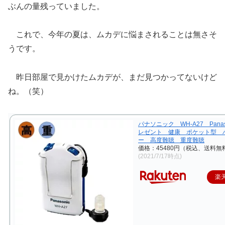
ぶんの量残っていました。
これで、今年の夏は、ムカデに悩まされることは無さそ
うです。
昨日部屋で見かけたムカデが、まだ見つかってないけど
ね。（笑）
パナソニック WH-A27 Panas
レゼント 健康 ポケット型 
ー 高度難聴 重度難聴
価格：45480円（税込、送料無料
(2021/7/17時点)
楽