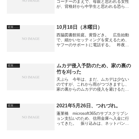
コーナーのまえで、母親と思われる女性
が、背格好から中学生と思われる恐らく
自分の子に、「今日、帰ったら、酎ハイ
があるからな」 と言っていた。 未成
年の飲酒を寛容しているのだろうか。
今日は、ドライブの信...
10月18日（木曜日）
近況……
西脇図書館前庭。黄昏どき。 広告始動
で、細かいセッティングを変えるため、
ヤフーのサポートに電話する。 昨夜、
二度のみをしようと飲みかけたら、もう
腹の膨満感で受け付けませんでした。
糖尿病になっては、好きな酒を楽しむこ
ともできないし、その上、...
ムカデ侵入予防のため、家の裏の
近況……
竹を刈った
天ぷら 今年は、まだ、ムカデは少ない
のですが、これから雨がつづきますし、
家の裏からのムカデの侵入を避けるた
め、細い竹とタケノコを刈りました。
家の裏手は、山で、斜面になっていて、
竹が群生しています。 その竹の身長が
2021年5月26日、つれづれ。
近況……
伸びてくると、竹の枝が屋根...
蓬莱橋 microsoft365のサブスクリプシ
ョン支払いのため、信用金庫へ入金に行
ってきた。 振り込みは、ネットバンキ
ングから行う。 信用金庫から他行への
振り込みだと、ATMで現金からだと440円
も手数料がかかってしまう。 ネットバ