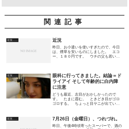
関連記事
近況
近況……
昨日、お小遣いを使いすぎたので、今日
は、煙草を安いものにしました。 エコ
ー、１８０円です。 ウチの父も若い頃
はエコーを喫っていました。 それにし
ても、セブンスターが３００円というの
は高すぎますね。 セブンスターは、僕
は、おそらく１８０円の時...
眼科に行ってきました。結論＝ド
近況……
ライアイ そして年齢的に白内障
に注意
どうも最近、左目がおかしかったので
す。 たまに霞む。 ときどき目がゴロ
ゴロする。 ちょっと目ヤニが出てい
る。 今は映画評に力を入れているか
ら、長時間モニターを見るので、目が悪
くなると困ります。 総合病院に行って
7月26日（金曜日）、つれづれ。
近況……
きました。 まず、視力検査。 ...
昨日、午後4時頃寄ったスーパーで、酒の