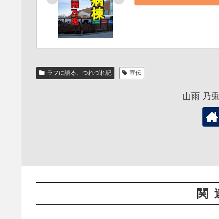
ラフに語る、つれづれ記
宣伝
山雨 乃
関