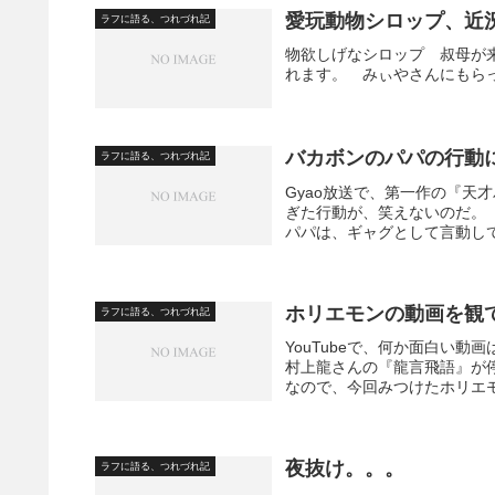
愛玩動物シロップ、近
ラフに語る、つれづれ記
物欲しげなシロップ 叔母が
れます。 みぃやさんにもら
バカボンのパパの行動
ラフに語る、つれづれ記
Gyao放送で、第一作の『天
ぎた行動が、笑えないのだ。
パパは、ギャグとして言動して
ホリエモンの動画を観
ラフに語る、つれづれ記
YouTubeで、何か面白い
村上龍さんの『龍言飛語』が
なので、今回みつけたホリエモ
夜抜け。。。
ラフに語る、つれづれ記