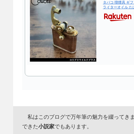
タバコ 喫煙具 ギフ
ライターオイル た
私はこのブログで万年筆の魅力を綴ってきま
できた
小説家
でもあります。