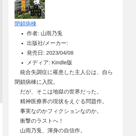
閉鎖病棟
作者: 山雨乃兎
出版社/メーカー:
発売日: 2023/04/08
メディア: Kindle版
統合失調症に罹患した主人公は、自ら
閉鎖病棟に入院。
だが、そこは地獄の世界だった。
精神医療界の現状をえぐる問題作。
事実なのかフィクションなのか。
衝撃のラストへ！
山雨乃兎、渾身の自信作。