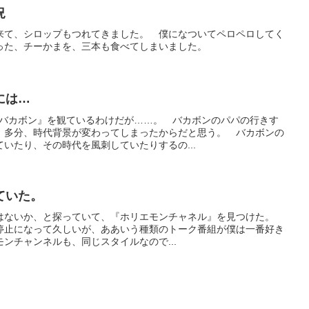
況
来て、シロップもつれてきました。 僕になついてペロペロしてく
った、チーかまを、三本も食べてしまいました。
には…
才バカボン』を観ているわけだが……。 バカボンのパパの行きす
 多分、時代背景が変わってしまったからだと思う。 バカボンの
いたり、その時代を風刺していたりするの...
ていた。
動画はないか、と探っていて、『ホリエモンチャネル』を見つけた。
停止になって久しいが、ああいう種類のトーク番組が僕は一番好き
ンチャンネルも、同じスタイルなので...