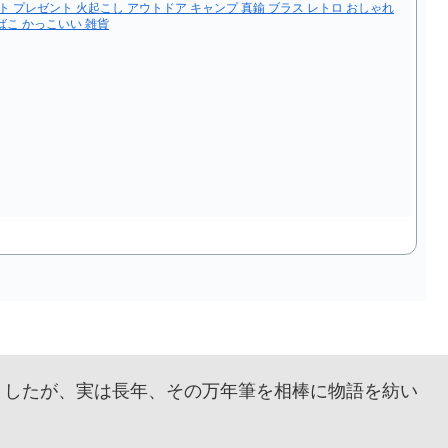
ト プレゼント 火起こし アウトドア キャンプ 真鍮 ブラス レトロ おしゃれ
ばこ かっこいい 雑貨
したが、実は長年、その万年筆を相棒に物語を紡い