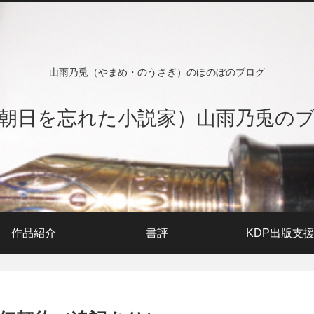
山雨乃兎（やまめ・のうさぎ）のほのぼのブログ
朝日を忘れた小説家）山雨乃兎の
作品紹介
書評
KDP出版支