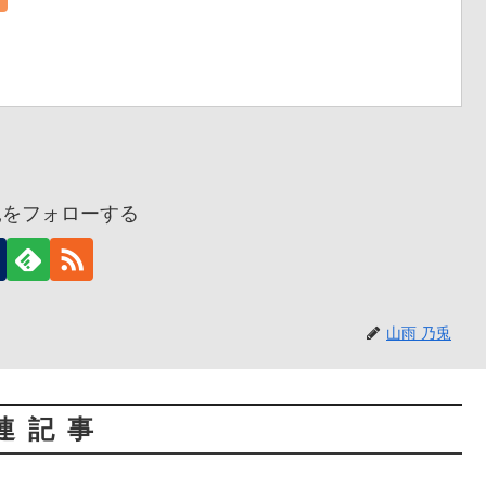
兎をフォローする
山雨 乃兎
連記事