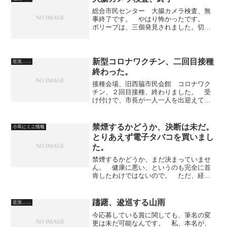
総合市民センター 大腸カメラ検査、無
事終了です。 やはり怖かったです。
ポリープは、三個発見されました。切除
しました。 ポリープが大きくなかった
ので、入院はありませんでした。 帰り
のバス（めぐリン）まで、一時間半以上
待ちました。（読書してた...
新型コロナワクチン、二回目接種
近況……
終わった。
接種会場、旧西脇市民会館 コロナワク
チン、２回目接種、終わりました。 受
け付けで、市長が一人一人を出迎えてい
ることには感心しました。 今のとこ
ろ、副反応ありません。 『新型コロナ
ウィルスワクチン予防接種済証』という
禁煙するかどうか、決断は未だ。
小耳にミニ情報
のをもらいました。 でも、...
とりあえず電子タバコを買いまし
た。
禁煙するかどうか、まだ決まっていませ
ん。 健康に悪い、というのも完全に首
肯したわけではないので。 ただ、経済
的には、禁煙すべきですが……。 禁煙
を実行するにあたり、口寂しいという理
由を克服するには、電子タバコがいいよ
躊躇、逡巡する山雨
近況……
うです。 蒸気を吸うだけ...
今応募している賞に関しても、筆名の変
更は未だ可能なんです。 私、本名が、