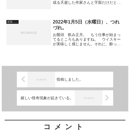
或る夭逝した作家さんと字面だけだと全
く同じで、その名前は画数を易学で診断
すると非常にいいのですが。 本名を名
乗るのには抵抗があります。 本名と同
じ画数を使った、別の漢字...
2022年1月5日（水曜日）、つれ
近況……
づれ。
お饅頭 飲み正月。 もう仕事が始まっ
てるところもありますね。 ウイスキー
が美味しく感じません。それに、酔って
る感覚がほとんどない。 マンネリです
ね。 来週あたりから、就活再開で
す。 原稿だけは書いてます。 そうで
ないと、ただの酔っ払いですよ...
投稿しました。
嬉しい怪奇現象が起きている。
コメント