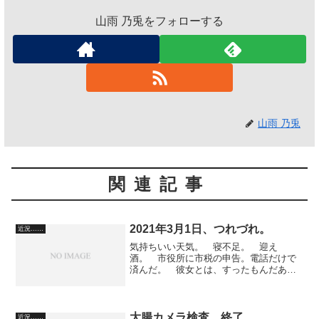
山雨 乃兎をフォローする
山雨 乃兎
関連記事
2021年3月1日、つれづれ。
近況……
気持ちいい天気。 寝不足。 迎え
酒。 市役所に市税の申告。電話だけで
済んだ。 彼女とは、すったもんだあっ
たあとで、よりが戻った。 結局、彼女
は、まわりに色々言われて考えが変わっ
ていただけで、根本的に僕が好きなこと
は変わらないらしい。 僕たち...
大腸カメラ検査、終了
近況……