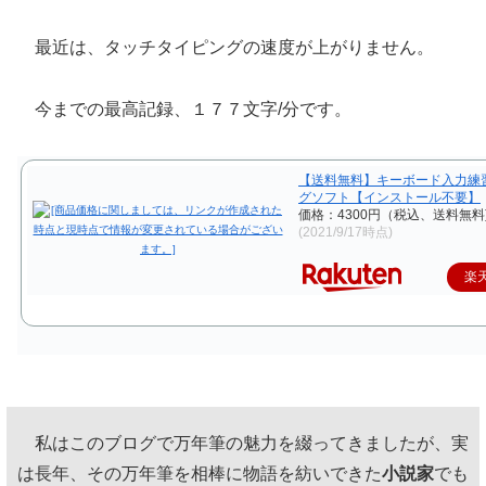
最近は、タッチタイピングの速度が上がりません。
今までの最高記録、１７７文字/分です。
【送料無料】キーボード入力練
グソフト【インストール不要】
価格：4300円（税込、送料無料
(2021/9/17時点)
楽
私はこのブログで万年筆の魅力を綴ってきましたが、実
は長年、その万年筆を相棒に物語を紡いできた
小説家
でも