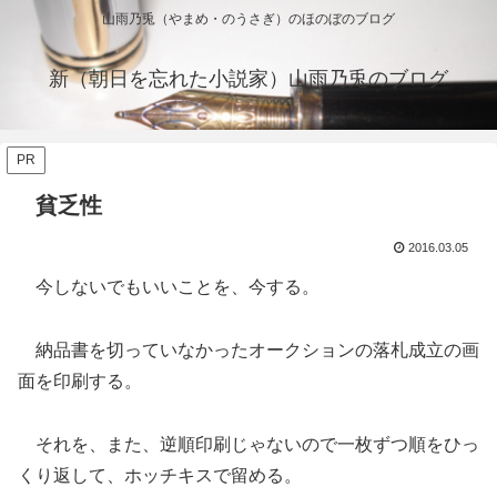
山雨乃兎（やまめ・のうさぎ）のほのぼのブログ
新（朝日を忘れた小説家）山雨乃兎のブログ
PR
貧乏性
2016.03.05
今しないでもいいことを、今する。
納品書を切っていなかったオークションの落札成立の画
面を印刷する。
それを、また、逆順印刷じゃないので一枚ずつ順をひっ
くり返して、ホッチキスで留める。