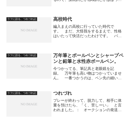
り分からないで文章をつくっているのだ
が……。 日本語のなかで最強の言葉
は、私は下記に記す言葉だと思う。 そ
の一、まず、状況から説明し...
高校時代
ラフに語る、つれづれ記
編入まえの高校に行っていた時代で
す。 まだ、大怪我をするまえで、性格
はいたって快活だったわけです。 バス
ケ部にも入ってましたし、バスケをやめ
たあとは、バンド活動もしていまし
た。 だから、目立つ生徒だったのでし
ょうね。 高一のときに、同級で、...
万年筆とボールペンとシャープペ
ラフに語る、つれづれ記
ンと鉛筆と水性赤ボールペン。
今つかってる、筆記具と老眼鏡を記
録。 万年筆も高い物はつかっていませ
ん。 一番つかうのは、ペン先の細い赤
ボールペンですね。（よく使うのは右
側。左のは細すぎて書き味が硬い） 一
時的に、思いついたことや調べたいこと
つれづれ
ラフに語る、つれづれ記
をＡ４の端に赤ペンでメモします...
プレーが終わって、脱力して、相手に体
重を預けたら、「く、苦しーい」 と言
われました。： オークションの発送
で、忙しいです。： どうしたら儲かる
のか。「ユーチューバーに、なりなさ
い」（相棒X） ユーチューブなんて、ヒ
カキンさんが参入するまえか...