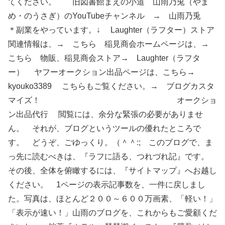
てください。 旧図書館まえの小道 山雨乃兎（やま
め・のうさぎ）のYouTubeチャンネル → 山雨乃兎
＊副業をやっています。↓ Laughter（ラフター）ストア
関連情報は、→ こちら 稲見商会ホームページは、→
こちら 物販、稲見商会ストア→ Laughter（ラフタ
ー） ヤフーオークション出品ページは、こちら→
kyouko3389 こちらもご覧ください。→ ブログカスタ
マイズ！ オークショ
ン出品代行 閲覧には、余分な緊張の必要がありませ
ん。 それが、ブログというツールの優れたところで
す。 どうぞ、ごゆっくり。（＾＾:; このブログで、ま
っ先に読むべきは、『ラフに語る、つれづれ記』です。
その後、全体を俯瞰するには、『サイトマップ』へお越し
ください。 1ページの表示記事数を、一件に戻しまし
た。写真は、ほとんど２００～６００万画素、「軽い！」
「表示が速い！」山雨のブログを、これからもご愛顧くだ