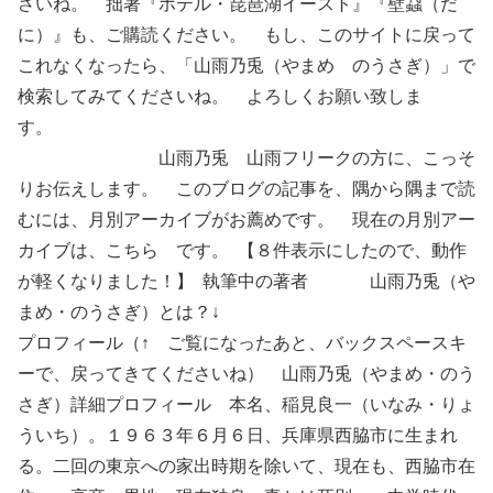
さいね。 拙著『ホテル・琵琶湖イースト』『壁蝨（だ
に）』も、ご購読ください。 もし、このサイトに戻って
これなくなったら、「山雨乃兎（やまめ のうさぎ）」で
検索してみてくださいね。 よろしくお願い致しま
す。
山雨乃兎 山雨フリークの方に、こっそ
りお伝えします。 このブログの記事を、隅から隅まで読
むには、月別アーカイブがお薦めです。 現在の月別アー
カイブは、こちら です。 【８件表示にしたので、動作
が軽くなりました！】 執筆中の著者 山雨乃兎（や
まめ・のうさぎ）とは？↓
プロフィール（↑ ご覧になったあと、バックスペースキ
ーで、戻ってきてくださいね） 山雨乃兎（やまめ・のう
さぎ）詳細プロフィール 本名、稲見良一（いなみ・りょ
ういち）。１９６３年６月６日、兵庫県西脇市に生まれ
る。二回の東京への家出時期を除いて、現在も、西脇市在