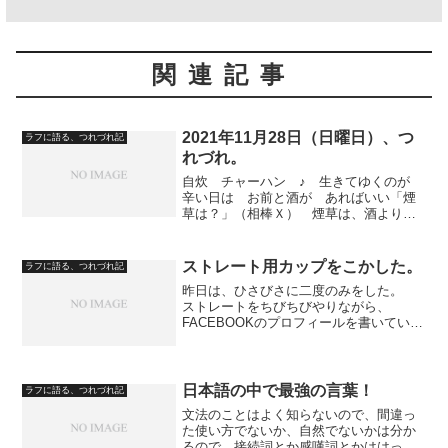
関連記事
2021年11月28日（日曜日）、つ
ラフに語る、つれづれ記
れづれ。
自炊 チャーハン ♪ 生きてゆくのが
辛い日は お前と酒が あればいい「煙
草は？」（相棒Ｘ） 煙草は、酒よりも
必要。「だったら、歌詞変えないと」
（相棒Ｘ） ♪ 生きてゆくのが 辛い日
は お前と煙草と酒が あればいい「パ
ストレート用カップをこかした。
ラフに語る、つれづれ記
ソコンは？」（相棒Ｘ）...
昨日は、ひさびさに二度のみをした。
ストレートをちびちびやりながら、
FACEBOOKのプロフィールを書いていた
のである。 インターネットエクスプロ
ーラー８の反応が遅くてイライラして、
手を動かしているうちに、ストレート用
カップをこかした。 原...
日本語の中で最強の言葉！
ラフに語る、つれづれ記
文法のことはよく知らないので、間違っ
た使い方でないか、自然でないかは分か
るので、接続詞とか感嘆詞とかははっき