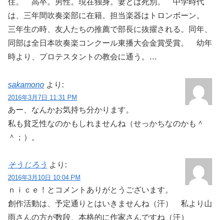
住。 高卒。男性。現在独身。妻とは死別。 中学時代
は、三年間吹奏楽部に在籍。担当楽器はトロンボーン。
三年生の時、友人たちの推薦で部長に抜擢される。同年、
同部は全日本吹奏楽コンクール東播大会金賞受賞。 幼年
時より、プロテスタントの教会に通う。…
sakamono
より:
2016年3月7日 11:31 PM
あー、なんかお気持ち分かります。
私も貧乏性なのかもしれませんね（せっかちなのかも＾
＾；）。
そうじろう
より:
2016年3月10日 10:04 PM
ｎｉｃｅ！とコメントありがとうございます。
創作活動は、予定通りとはいきませんね（汗） 私より山
雨さんの方が数段、本格的に作家さんですね（汗）