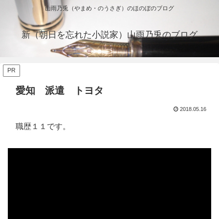
山雨乃兎（やまめ・のうさぎ）のほのぼのブログ
新（朝日を忘れた小説家）山雨乃兎のブログ
PR
愛知 派遣 トヨタ
2018.05.16
職歴１１です。