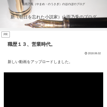
山雨乃兎（やまめ・のうさぎ）のほのぼのブログ
新（朝日を忘れた小説家）山雨乃兎のブログ
PR
職歴１３、営業時代。
2018.06.02
新しい動画をアップロードしました。