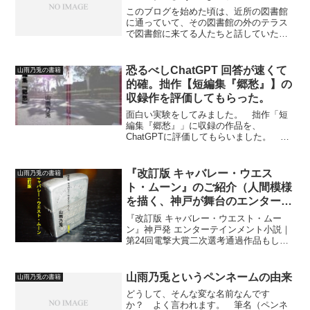
このブログを始めた頃は、近所の図書館
に通っていて、その図書館の外のテラス
で図書館に来てる人たちと話していたの
ですが、平日の昼間から学生や老人でも
ないのに図書館に来てる人は無職の人が
多くて、しかも健康なのに職についてい
恐るべしChatGPT 回答が速くて
山雨乃兎の書籍
ない人が多かったんです。...
的確。拙作【短編集『郷愁』】の
収録作を評価してもらった。
面白い実験をしてみました。 拙作「短
編集『郷愁』」に収録の作品を、
ChatGPTに評価してもらいました。 ま
ずは、結果を。 『三年生の夏休み』
ChatGPT:ありがとうございます。ご提示
の小説「三年生の夏休み」は、非常に繊
『改訂版 キャバレー・ウエス
山雨乃兎の書籍
細なテーマを、子ど...
ト・ムーン』のご紹介（人間模様
を描く、神戸が舞台のエンターテ
インメント小説）
『改訂版 キャバレー・ウエスト・ムー
ン』神戸発 エンターテインメント小説｜
第24回電撃大賞二次選考通過作品もしあ
なたが【神戸 キャバレー 小説】や【エン
ターテインメント 小説】、さらには【電
撃大賞 通過作品】といったキーワードで
山雨乃兎というペンネームの由来
山雨乃兎の書籍
探しているな...
どうして、そんな変な名前なんです
か？ よく言われます。 筆名（ペンネ