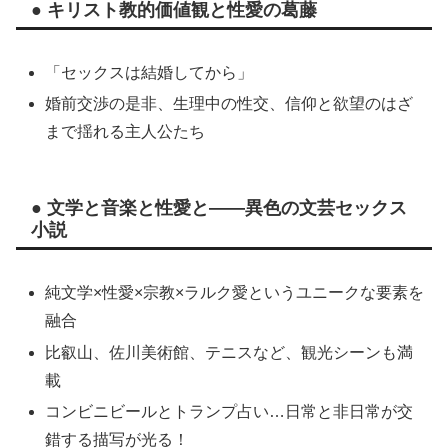
● キリスト教的価値観と性愛の葛藤
「セックスは結婚してから」
婚前交渉の是非、生理中の性交、信仰と欲望のはざ
まで揺れる主人公たち
● 文学と音楽と性愛と——異色の文芸セックス
小説
純文学×性愛×宗教×ラルク愛というユニークな要素を
融合
比叡山、佐川美術館、テニスなど、観光シーンも満
載
コンビニビールとトランプ占い…日常と非日常が交
錯する描写が光る！