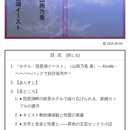
2025.06.04
目次
『ホテル・琵琶湖イースト』（山雨乃兎 著）— Kindle・
ペーパーバックで好評発売中！
【あらすじ】
【見どころ】
● 琵琶湖畔の絶景ホテルで繰り広げられる、新婚カッ
プルの蜜月
● キリスト教的価値観と性愛の葛藤
● 文学と音楽と性愛と——異色の文芸セックス小説