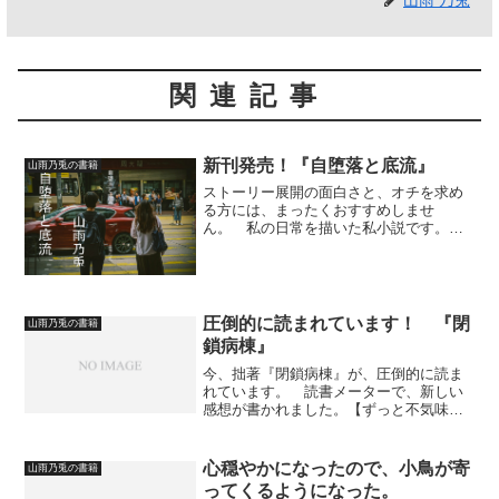
関連記事
新刊発売！『自堕落と底流』
山雨乃兎の書籍
ストーリー展開の面白さと、オチを求め
る方には、まったくおすすめしませ
ん。 私の日常を描いた私小説です。
主人公や登場人物の心の動きは、詳細に
書いています。 とくに何も起こらな
い。 淡々と原稿だけは書く日々。 し
かし、人間は、どんなに人間関係...
圧倒的に読まれています！ 『閉
山雨乃兎の書籍
鎖病棟』
今、拙著『閉鎖病棟』が、圧倒的に読ま
れています。 読書メーターで、新しい
感想が書かれました。【ずっと不気味。
精神疾患罹患者目線のお話し。まともな
ようでズレてる、違和感だらけの内容。
一文一文にまともに向き合うと自分の精
心穏やかになったので、小鳥が寄
山雨乃兎の書籍
神まで仄暗いなにかに侵食...
ってくるようになった。