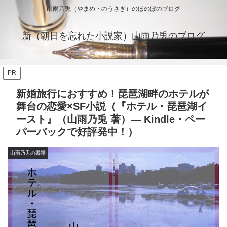
山雨乃兎（やまめ・のうさぎ）のほのぼのブログ
新（朝日を忘れた小説家）山雨乃兎のブログ
PR
新婚旅行におすすめ！琵琶湖畔のホテルが
舞台の恋愛×SF小説（『ホテル・琵琶湖イ
ースト』（山雨乃兎 著）— Kindle・ペー
パーバックで好評発中！）
山雨乃兎の書籍